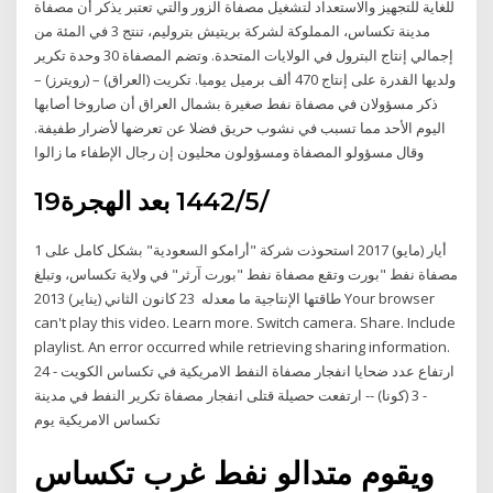
للغاية للتجهيز والاستعداد لتشغيل مصفاة الزور والتي تعتبر يذكر أن مصفاة
مدينة تكساس، المملوكة لشركة بريتيش بتروليم، تنتج 3 في المئة من
إجمالي إنتاج البترول في الولايات المتحدة. وتضم المصفاة 30 وحدة تكرير
ولديها القدرة على إنتاج 470 ألف برميل يوميا. تكريت (العراق) – (رويترز) –
ذكر مسؤولان في مصفاة نفط صغيرة بشمال العراق أن صاروخا أصابها
اليوم الأحد مما تسبب في نشوب حريق فضلا عن تعرضها لأضرار طفيفة.
وقال مسؤولو المصفاة ومسؤولون محليون إن رجال الإطفاء ما زالوا
19‏‏/5‏‏/1442 بعد الهجرة
1 أيار (مايو) 2017 استحوذت شركة "أرامكو السعودية" بشكل كامل على
مصفاة نفط "بورت وتقع مصفاة نفط "بورت آرثر" في ولاية تكساس، وتبلغ
طاقتها الإنتاجية ما معدله 23 كانون الثاني (يناير) 2013 Your browser
can't play this video. Learn more. Switch camera. Share. Include
playlist. An error occurred while retrieving sharing information.
ارتفاع عدد ضحايا انفجار مصفاة النفط الامريكية في تكساس الكويت - 24
- 3 (كونا) -- ارتفعت حصيلة قتلى انفجار مصفاة تكرير النفط في مدينة
تكساس الامريكية يوم
ويقوم متدالو نفط غرب تكساس