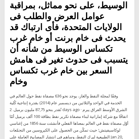
الوسيط، على نحو مماثل، بمراقبة
عوامل العرض والطلب فى
الولايات المتحدة، فأى ارتباك قد
يحدث فى خام برنت أو خام غرب
تكساس الوسيط من شأنه أن
يتسبب فى حدوث تغير فى هامش
السعر بين خام غرب تكساس
وخام
وفقًا لمجلة النفط والغاز، يوجد نحو 636 مصفاة نفط حول العالم في
الخدمة في الواحد والثلاثين من ديسمبر عام (2014) بقدرة إنتاجية كُلية
تُقدر بنحو 87,75 مليون برميل. 2 days ago · الشرق الأوسط العراق يبرم
اتفاقًا مع شركة إماراتية لبناء مصفاة تكرير نفط بطاقة 100 ألف برميل أمّا
أوّل مصفاة نفط في العالم بمعناها الفعلي فأنشئت سنة 1856 من إغناسي
لوكاسيفيتش؛ حيث تمكّن من الحصول على الكيروسين من التجمّعات
الطبيعية لبرك النفط، وساهم في انتشار المصابيح العاملة على Jan 20,