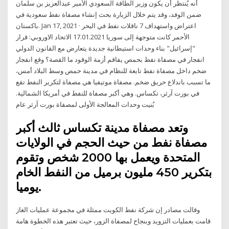
أنه يُنتظر أن يكون وزير الطاقة السعودي الأمير عبدالعزيز بن سلمان
ضمن الوفد، وقد يتم خلال الزيارة بحث إنشاء مصفاة نفط سعودية في
باكستان. Jan 17, 2021 · اعتراض واستهداف 7 ناقلات نفط في البحر
الأحمر كانت متوجهة إلى سوريا 17.01.2021 الاتحاد الاوروبي: قرار
"إسرائيل" بناء وحدات استيطانية جديدة يتعارض مع القانون الدولي
انفجار في مصفاة نفط بحمص يفاقم أزمة الوقود ما القصة؟ وقع انفجار
ضخم داخل مصفاة نفط تابعة للنظام في مدينة حمص وسط البلاد أمس،
ما تسبب باندلاع حريق ضخم. مصفاة موتيفيا هي مصفاة لتكرير النفط تقع
في بورت آرثر، تكساس. وهي أكبر مصفاة للنفط في أمريكا الشمالية.
بُنيت وحدات المعالجة الأولى لمصفاة بورت آرثر عام
وتعد مصفاة مدينة تكساس ثالث أكبر
مصفاة نفط من حيث الحجم في الولايات
المتحدة ويعمل بها 2000 شخص وتقوم
بتكرير 450 مليون برميل من النفط الخام
يوميا.
وقالت مصادر إن شركة نفط الكويت ممثلة في مجموعة عمليات الغاز
قامت بعمليات التزويد وبنجاح لمصفاة الزور، حيث تعتبر هذه الخطوة هامة