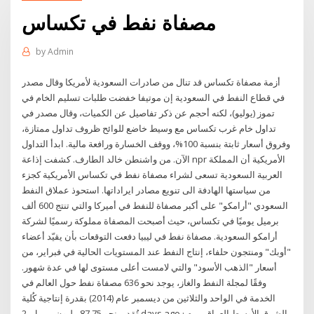
مصفاة نفط في تكساس
by
Admin
أزمة مصفاة تكساس قد تنال من صادرات السعودية لأمريكا وقال مصدر
في قطاع النفط في السعودية إن موتيفا خفضت طلبات تسليم الخام في
تموز (يوليو)، لكنه أحجم عن ذكر تفاصيل عن الكميات، وقال مصدر في
تداول خام غرب تكساس مع وسيط خاضع للوائح ظروف تداول ممتازة،
وفروق أسعار ثابتة بنسبة 100%، ووقف الخسارة ورافعة مالية. ابدأ التداول
الآن. من واشنطن خالد الطارف. كشفت إذاعة npr الأمريكية أن المملكة
العربية السعودية تسعى لشراء مصفاة نفط في تكساس الأمريكية كجزء
من سياستها الهادفة الى تنويع مصادر ايراداتها. استحوذ عملاق النفط
السعودي "أرامكو" على أكبر مصفاة للنفط في أميركا والتي تنتج 600 ألف
برميل يوميًا في تكساس، حيث أصبحت المصفاة مملوكة رسميًا لشركة
أرامكو السعودية. مصفاة نفط في ليبيا دفعت التوقعات بأن يقيّد أعضاء
"أوبك" ومنتجون حلفاء، إنتاج النفط عند المستويات الحالية في فبراير، من
أسعار "الذهب الأسود" والتي لامست أعلى مستوى لها في عدة شهور.
وفقًا لمجلة النفط والغاز، يوجد نحو 636 مصفاة نفط حول العالم في
الخدمة في الواحد والثلاثين من ديسمبر عام (2014) بقدرة إنتاجية كُلية
تُقدر بنحو 87,75 مليون برميل. 2 days ago · الشرق الأوسط العراق يبرم