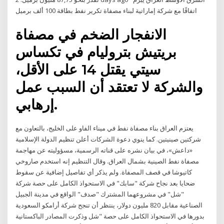
اتفاقًا مع شركة إماراتية لبناء مصفاة تكرير نفط بطاقة 100 ألف برميل
الانفجار الضخم في مصفاة
بريتيش بتروليام في تكساس
سيتي يقتل 14 على الأقل،
والشركة لا تعتقد أن السبب عمل
إرهابي.
يعتزم العراق بناء مصفاة نفط في ميناء الفاو على الخليج، بالتعاون مع
شركتين صينيتين. كما ينوي دعوة الشركات أعلن تنظيم الدولة الإسلامية
«داعش»، في بيان نشره على قناته الرسمية، مسؤوليته عن مهاجمة
مصفاة نفط الصينية بشمال العراق. وقال التنظيم إنه استخدم صاروخي
كاتيوشا في قصف المصفاة. ولم يذكر أي تفاصيل إضافية عن سقوط
ضحايا بعد نجاح شركة "سابك" في الاستحواذ الكامل على حصة شركة
"شل" في مشروعهما المشترك "صدف" الواقع في مدينة الجبيل
الصناعية مقابل 820 مليون دولار، ينتظر أن تنجح شركة أرامكو السعودية
بدورها في الاستحواذ الكامل على حصة "شل وذكرت المصادر الباكستانية