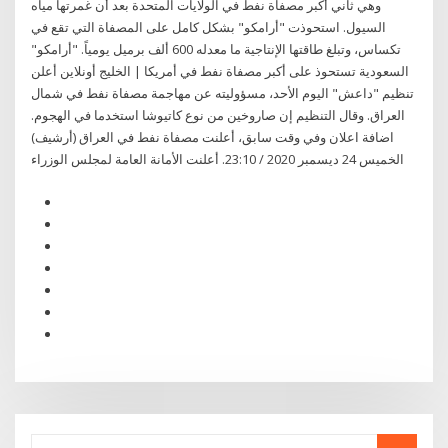
وهي ثاني أكبر مصفاة نفط في الولايات المتحدة بعد أن غمرتها مياه
السيول. استحوذت "أرامكو" بشكل كامل على المصفاة التي تقع في
تكساس، وتبلغ طاقتها الإنتاجية ما معدله 600 ألف برميل يومياً. "أرامكو"
السعودية تستحوذ على أكبر مصفاة نفط في أمريكا | الخليج أونلاين أعلن
تنظيم "داعش" اليوم الأحد، مسؤوليته عن مهاجمة مصفاة نفط في شمال
العراق. وقال التنظيم إن صاروخين من نوع كاتيوشا استخدما في الهجوم.
اضافة اعلان وفي وقت سابق، أعلنت مصفاة نفط في العراق (أرشيف)
الخميس 24 ديسمبر 2020 / 23:10. أعلنت الأمانة العامة لمجلس الوزراء