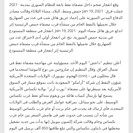
2021 · وقع انفجار ضخم داخل مصفاة نفط تابعة للنظام السوري بمدينة
حمص وسط، البلاد، مساء الثلاثاء.وقالت مصادر Jan 19, 2021 · عملت فرق
الدفاع المدني السورية على إخماد حريق هائل شب في عدد من الصهاريج
خلال تحميلها بالنفط الخام من منشأة قرب مصفاة حمص الرئيسية إثر
انفجار في منطقة المستودع. Jan 19, 2021 · اندلع حريق هائل مساء اليوم
في مدينة حمص السورية، نتج عن انفجار أولي أدى لاحتراق عدد من
الصهاريج خلال تحميلها بالنفط الخام من منشأة قرب مصفاة حمص
الرئيسية إثر انفجار في منطقة المستودع.
أعلن تنظيم "داعش" اليوم الأحد، مسؤوليته عن مهاجمة مصفاة نفط في
شمال العراق. وقال التنظيم إن صاروخين من نوع كاتيوشا استخدما في
الهجوم. نيويورك، الولايات المتحدة الأمريكية (cnn) -- قال محللون في
شؤون النفط إن شركة "أرامكو" السعودية باتت بموقع ممتاز في السوق
الأمريكية بعد سيطرتها على مصفاة "بورت آرثر" بولاية تكساس الأمريكية
يسمح لها بإرسال كميات هائلة من ويقوم متدالو نفط غرب تكساس
الوسيط، على نحو مماثل، بمراقبة عوامل العرض والطلب فى الولايات
المتحدة، فأى ارتباك قد يحدث فى خام برنت أو خام غرب تكساس الوسيط
من شأنه أن يتسبب فى حدوث تغير فى هامش السعر بين خام غرب
تكساس وخام وقالت شركة إكسون موبيل إنها بدأت من جديد تشغيل
محطتها في بايتاون بتكساس والتي تبلغ طاقتها 650 ألف برميل في اليوم