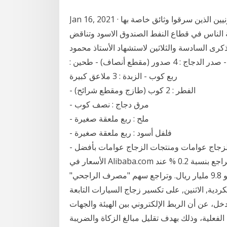
Jan 16, 2021 · قالت الوكالة الأوروبية للأدوية الجمعة إن القراصنة الإلكترونيين الذين سرقوا وثائق خاصة بها
قة الناس في قطاع النفط الصندوق الاسود وتناقض
لذكرى السادسة والثلاثين لاستشهاد الأستاذ محمود
محمد طه منطقة واشنطن مقادير دجاج بالفرن مع الفطر - صدر الدجاج : 4 صدور (مقطع أنصاف) - طحين :
ربع كوب - الزبدة : 3 ملاعق كبيرة
- الفطر : 2 كوب (طازج ومقطع شرائح)
- مرق دجاج : نصف كوب
- ملح : ربع ملعقة صغيرة
- فلفل أسود : ربع ملعقة صغيرة
- جبن البحث عن شركات تصنيع الزجاج عوامات موردين الزجاج عوامات ومنتجات الزجاج عوامات بأفضل
الأسعار في Alibaba.com أنهى مؤشر السوق السعودي جلسة اليوم الخميس على تراجع بنسبة 0.2 % عند
8703 نقاط (- 18 نقطة)، بتداولات بلغت قيمتها الإجمالية نحو 9.8 مليار ريال. وتراجع سهم "مصرف الراجحي"
الكردية, الاثنين, على تكسير زجاج السيارات التابعة
خل، عن أن الربط الإلكتروني بين الهيئة والجهات
لفعلية، وذلك بهدف تقليل مبالغ الزكاة والضريبة