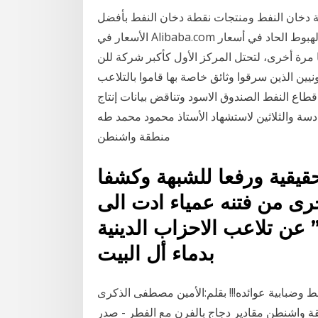
 دخان النفط ومنتجات نقطة دخان النفط بأفضل
الأسعار في Alibaba.com رغم ما عانته شركة إكسون موبيل من تحديات بسبب الهبوط الحاد في أسعار
أخرى، لتحتل المركز الأول كأكبر شركة للن Jan 16, 2021 ·
ونيين الذين سرقوا وثائق خاصة بها قاموا بالتلاعب
طاع النفط الصندوق الاسود وتناقض بيانات إنتاج
دسة والثلاثين لاستشهاد الأستاذ محمود محمد طه
منطقة واشنطن
لحقيقية ورفعا للشبهة وكشفا
رى من ‏فتنه عمياء ادت الى
عن تلاعب الاحزاب الدينية
بدماء أل البيت
فط وضبابية عوائده!!! بقلم:الأمين مصطفى الذكرى
قة واشنطن مقادير دجاج بالفرن مع الفطر - صدر