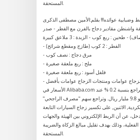
المستحقة.
فط وضبابية عوائده!!! بقلم:الأمين مصطفى الذكرى
قة واشنطن مقادير دجاج بالفرن مع الفطر - صدر
- الفطر : 2 كوب (طازج ومقطع شرائح)
- مرق دجاج : نصف كوب
- ملح : ربع ملعقة صغيرة
- فلفل أسود : ربع ملعقة صغيرة
- جبن البحث عن شركات تصنيع الزجاج عوامات موردين الزجاج عوامات ومنتجات الزجاج عوامات بأفضل
الأسعار في Alibaba.com أنهى مؤشر السوق السعودي جلسة اليوم الخميس على تراجع بنسبة 0.2 % عند
8703 نقاط (- 18 نقطة)، بتداولات بلغت قيمتها الإجمالية نحو 9.8 مليار ريال. وتراجع سهم "مصرف الراجحي"
الكردية, الاثنين, على تكسير زجاج السيارات التابعة
خل، عن أن الربط الإلكتروني بين الهيئة والجهات
لفعلية، وذلك بهدف تقليل مبالغ الزكاة والضريبة
المستحقة.