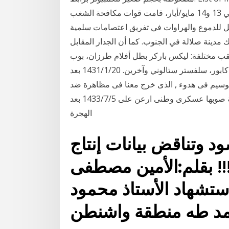
الشمال وأمها وصاحبتها - SNL وفي حراك منسق في 13 و14 مايو/أيار، قامت قوات مكافحة الشغب
ل للدموع والهراوات في تفريق اعتصامات سلمية
ينة صلالة في الجنوب. كما أن الجدار المقابل
قب مختلفة: ليكس باركر بطل أفلام طرزان، بوب
هوب، فاتن حمامة، جيمس ستيوارت، اورسون ويلز، شامي كابور، سلفستر ستالوني وآخرين. 20‏‏/1‏‏/1431 بعد
 الوسيم فى هدوء , الذى خرج معنا فى مظاهرة ضد
النظام العسكرى الثانى فى احتضاره الاخير , ومات بطلقة صوبها عسكرى وطنى ارعن على 5‏‏/7‏‏/1433 بعد
الهجرة
د وتناقض بيانات إنتاج
!!! بقلم:الأمين مصطفى
استشهاد الأستاذ محمود
د طه منطقة واشنطن