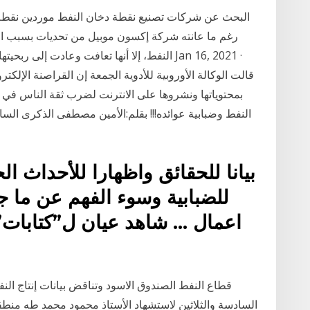
البحث عن شركات تصنيع نقطة دخان النفط موردين نقطة
النفط، إلا أنها تعافت وعادت إلى ربحيتها مرة 
قالت الوكالة الأوروبية للأدوية الجمعة إن القراصنة الإلكتر
بمحتوياتها ونشروها على الانترنت لضرب ثقة الناس في ق
النفط وضبابية عوائده!!! بقلم:الأمين مصطفى الذكرى السا
بيانا للحقائق واظهارا للأحداث ا
للضبابية وسوء الفهم عن ما ج
اعمال … شاهد عيان ل”كتابات” 
قطاع النفط الصندوق الاسود وتناقض بيانات إنتاج الن
السادسة والثلاثين لاستشهاد الأستاذ محمود محمد طه منط