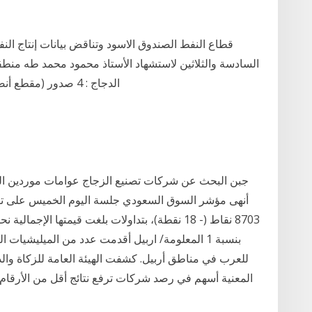
قطاع النفط الصندوق الاسود وتناقض بيانات إنتاج الن
السادسة والثلاثين لاستشهاد الأستاذ محمود محمد طه منط
الدجاج : 4 صدور (مقطع أنصاف) - طحين : ربع كوب - الزبدة : 3 ملاعق كبيرة
بنسبة 1 المعلومة/ اربيل أقدمت عدد من الميليشيات 
للعرب في مناطق أربيل. كشفت الهيئة العامة للزكاة والد
المعنية أسهم في رصد شركات ترفع نتائج أقل من الأرقام ا