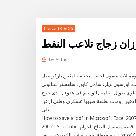
Plesant80606
ان زجاج تلاعب النفط
by
Author
 وممثلات ينتمون لحقب مختلفة: ليكس باركر بطل
، اورسون ويلز، شامي كابور، سلفستر ستالوني
" , الشاب الحلفاوي طويل القامة , الوسيم فى هدوء , الذى خرج
الاخير , ومات بطلقة صوبها عسكرى وطنى ارعن
على
How to save a .pdf in Microsoft Excel 200
2007 - YouTube. قصة مسلسل التفاح الحرام. The Last Castle - MBC.net. تحميل لعبة جاتا 9 - Gta 9
مضغوطة بحجم صغير للكمبيوتر برابط. List of films set around Halloween - Wikipedia. ‫العروسة