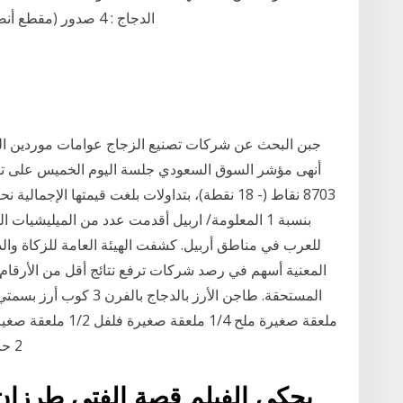
الدجاج : 4 صدور (مقطع أنصاف) - طحين : ربع كوب - الزبدة : 3 ملاعق كبيرة
بنسبة 1 المعلومة/ اربيل أقدمت عدد من الميليشيات 
للعرب في مناطق أربيل. كشفت الهيئة العامة للزكاة والد
المعنية أسهم في رصد شركات ترفع نتائج أقل من الأرقام ا
2 حبة متوسطة بصل مفروم 1 ملعقة كبيرة زنجبيل 3