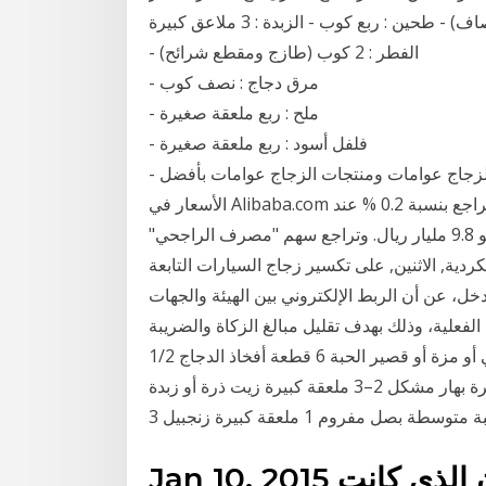
- الفطر : 2 كوب (طازج ومقطع شرائح)
- مرق دجاج : نصف كوب
- ملح : ربع ملعقة صغيرة
- فلفل أسود : ربع ملعقة صغيرة
- جبن البحث عن شركات تصنيع الزجاج عوامات موردين الزجاج عوامات ومنتجات الزجاج عوامات بأفضل
الأسعار في Alibaba.com أنهى مؤشر السوق السعودي جلسة اليوم الخميس على تراجع بنسبة 0.2 % عند
8703 نقاط (- 18 نقطة)، بتداولات بلغت قيمتها الإجمالية نحو 9.8 مليار ريال. وتراجع سهم "مصرف الراجحي"
الكردية, الاثنين, على تكسير زجاج السيارات التابعة
خل، عن أن الربط الإلكتروني بين الهيئة والجهات
لفعلية، وذلك بهدف تقليل مبالغ الزكاة والضريبة
المستحقة. طاجن الأرز بالدجاج بالفرن 3 كوب أرز بسمتي أو مزة أو قصير الحبة 6 قطعة أفخاذ الدجاج 1/2
ملعقة صغيرة ملح 1/4 ملعقة صغيرة فلفل 1/2 ملعقة صغيرة بهار مشكل 2–3 ملعقة كبيرة زيت ذرة أو زبدة
Jan 10, 2015 يحكي الفيلم قصة الفتي طرزان الذي كانت