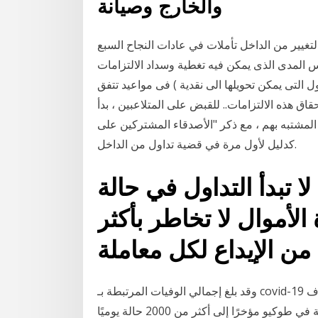
والخارج وصيانة
 الداخل تأملات في عادات النجاح السبع pdf. فى حالة وجود مشكلة بالكتاب الرجاء
قيس المدى الذى يمكن فيه تغطية وسداد الالتزامات
 التى يمكن تحويلها الى نقدية ) فى مواعيد تتفق
الالتزامات.. للقبض على المتلاعبين ، بدأ Sebi منظم الأسواق في النظر في حسابات
ه بهم ، مع ذكر "الأصدقاء المشتركين على Facebook"
كدليل لأول مرة في قضية تداول من الداخل.
 تبدأ التداول في حالة
الأموال لا تخاطر بأكثر
وقد بلغ إجمالي الوفيات المرتبطة بـ covid-19 حوالي 4000 على مستوى البلاد حتى الآن. وتتزايد المخاوف