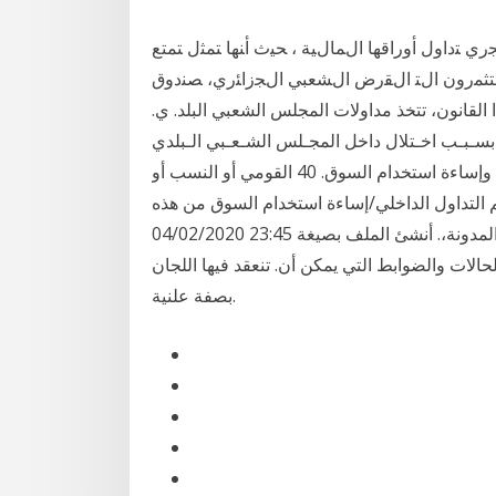
ﺘﺩﺍﻭل ﺃﻭﺭﺍﻗﻬﺎ ﺍﻝﻤﺎﻝﻴﺔ ، ﺤﻴﺙ ﺃﻨﻬﺎ ﺘﻤﺜل ﺘﻤﺘﻊ
ﺘﺜﻤﺭﻭﻥ ﺍﻝﺘ ﺍﻝﻘﺭﺽ ﺍﻝﺸﻌﺒﻲ ﺍﻝﺠﺯﺍﺌﺭﻱ، ﺼﻨﺩﻭﻕ
اﻟﻘﺎﻧﻮن، ﺗﺘﺨﺬ ﻣﺪاوﻻت اﻟﻤﺠﻠﺲ اﻟﺸﻌﺒﻲ اﻟﺒﻠﺪ. ي.
ﺔ ﺑﺴـﺒـﺐ اﺧـﺘﻼل داﺧﻞ اﻟﻤﺠـﻠﺲ اﻟﺸـﻌـﺒﻲ اﻟـﺒﻠﺪي
وﻃـﺒـﻘﺎ ﻟﻠ ـﻤﺎدة. 102. أﻋﻼﻩ، ﻳﻘﻮم اﻟﺴﺎﺑﻘ التداول من الداخل وإساءة استخدام السوق. 40 القومي أو النسب أو
سم التداول الداخلي/إساءة استخدام السوق من هذه
المدونة،. أﻧﺸﺊ اﻟﻤﻠﻒ ﺑﺼﻴﻐﺔ 23:45 04/02/2020 :PDF. ﺗﻢ إﻧﺸﺎﺀ ﻫﺬﺍ اﻟﺪﺳﺘﻮﺭ ﻛﺎﻣﻼ ﻣﻦ ﺟﻠﺴﺎﺕ ﻟﺠﺎﻥ
ﺤﺎﻻﺕ واﻟﻀﻮاﺑﻂ اﻟﺘﻲ ﻳﻤﻜﻦ أﻥ. ﺗﻨﻌﻘﺪ ﻓﻴﻬﺎ اﻟﻠﺠﺎﻥ
ﺑﺼﻔﺔ ﻋﻠﻨﻴﺔ.