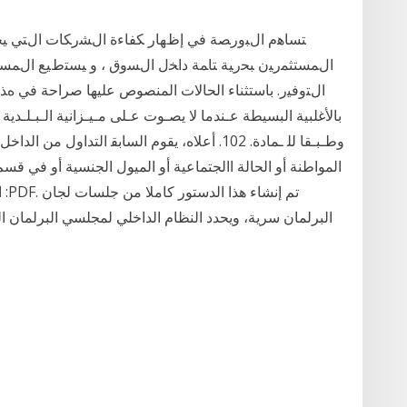
ﺘﺴﺎﻫﻡ ﺍﻝﺒﻭﺭﺼﺔ ﻓﻲ ﺇﻅﻬﺎﺭ ﻜﻔﺎﺀﺓ ﺍﻝﺸﺭﻜﺎﺕ ﺍﻝﺘﻲ ﻴﺠﺭﻱ 
ﺍﻝﻤﺴﺘﺜﻤﺭﻴﻥ ﺒﺤﺭﻴﺔ ﺘﺎﻤﺔ ﺩﺍﺨل ﺍﻝﺴﻭﻕ ، ﻭ ﻴﺴﺘﻁﻴﻊ ﺍﻝﻤﺴ
ﺍﻝﺘﻭﻓﻴﺭ. ﺑﺎﺳﺘﺜﻨﺎء اﻟﺤﺎﻻت اﻟﻤﻨﺼﻮص ﻋﻠﻴﻬﺎ ﺻﺮاﺣﺔ ﻓﻲ هﺬا 
ﺑﺎﻷﻏﻠﺒﻴﺔ اﻟﺒﺴﻴﻄﺔ ﻋـﻨﺪﻣﺎ ﻻ ﻳﺼـﻮت ﻋـﻠﻰ ﻣـﻴـﺰاﻧﻴﺔ اﻟـﺒـﻠـﺪﻳ
المواطنة أو الحالة االجتماعية أو الميول الجنسية أو في ق
اﻟﺒﺮﻟﻤﺎﻥ ﺳﺮﻳﺔ، وﻳﺤﺪﺩ اﻟﻨﻈﺎﻡ اﻟﺪاﺧﻠﻲ ﻟﻤﺠﻠﺴﻲ اﻟﺒﺮﻟﻤﺎﻥ اﻟ