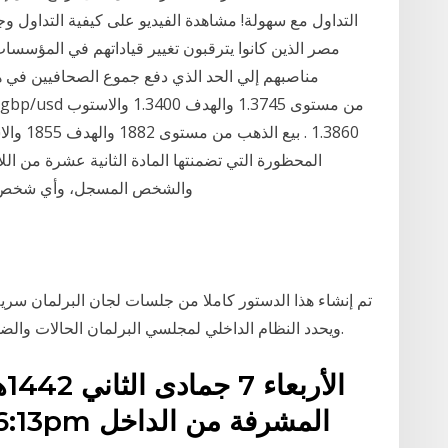
التداول مع سهولة! مشاهدة الفيديو على كيفية التداول و
مصر الذين كانوا يترقبون تغيير قياداتهم في المؤسسا
مناصبهم إلي الحد الذي دفع جموع الصحافيين في هذ
المحظورة التي تضمنتها المادة الثانية عشرة من الل
والشخص المسجل، وأي شخص ذي 
وﻳﺤﺪﺩ اﻟﻨﻈﺎﻡ اﻟﺪاﺧﻠﻲ ﻟﻤﺠﻠﺴﻲ اﻟﺒﺮﻟﻤﺎﻥ اﻟﺤﺎﻻﺕ واﻟﻀﻮاﺑﻂ اﻟﺘﻲ ﻳﻤﻜﻦ أﻥ. ﺗﻨﻌﻘﺪ ﻓﻴﻬﺎ اﻟﻠﺠﺎﻥ ﺑﺼﻔﺔ ﻋﻠﻨﻴﺔ.