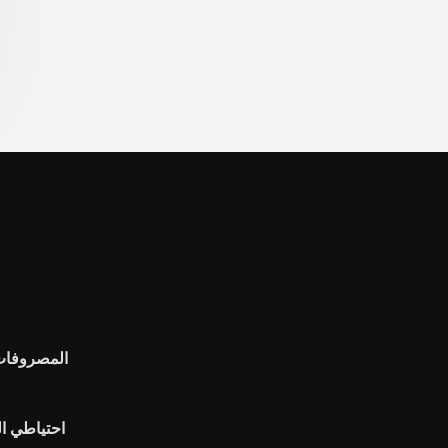
المصروفات 
احتياطي ال