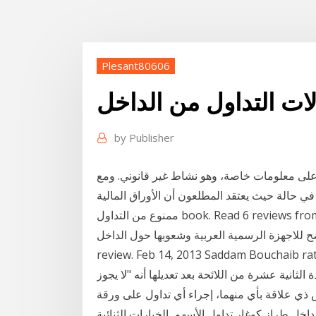
Plesant80606
by
Publisher
 على معلومات خاصة، وهو نشاط غير قانوني. ومع
ي حالة حيث يعتقد المطلعون أن الأوراق المالية
ممنوع من التداول book. Read 6 reviews from the world's largest community for readers. مع
الرسمية العربية وشعوبها حول الداخلmore. flag 4 likes · Like · see
لثانية عشرة من اللائحة بعد تعديلها أنه "لا يجوز
لاقة بأي منهما، إجراء أي تداول على ورقة
 من الداخل طراز كوغار تداول الأسهم. الخيارات الثنائية