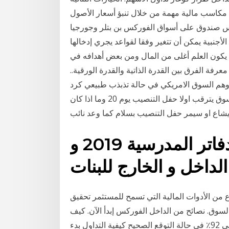
 مكاسب مالية مهمة من خلال تنبؤ أسعار الأصول
راس صندوق على أسواق الفوركس بن بتلر وجورجيا
ول العملات الأجنبية يمكن أن تتغير وفقا لقواعد يجري إدخالها
يف يكون العلم أغلى من المال ومن بعض أهدافه في
فة الفرق بين القدرة الذاتية والقدرة الورقية..
فة، وهم السوق الامريكي في حالة تذبذب طبيعي كرد
فعل على الشد والجذب السياسي في الداخل والسوق يترقب اولا حفل التنصيب يوم 20 وما اذا كان
يشاع او سيمر حفل التنصيب بسلام كما وعد نائب
رسومات سهلة تزيين الدفاتر المدرسية 2019 و
لداخل و الخارج للبنات
ع من الأدوات المالية التي تسمح للمستثمر تحقيق
سوق. نصائح من الداخل الفوركس إبدأ الآن. كيف
ذلك؟ حدد اتجاه حركة السعر. احصل على أرباح تصل إلى 92٪ في حالة التوقع الصحيح كيفية التداول بدء