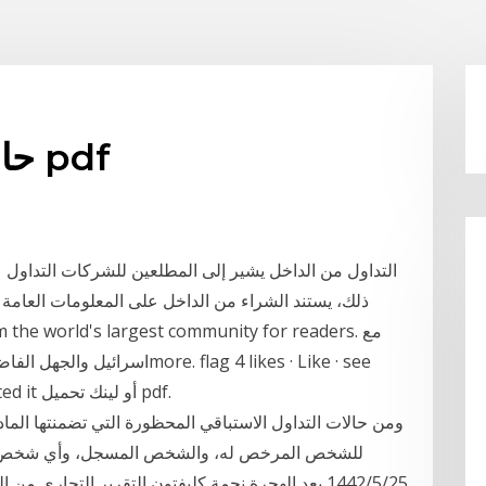
حالات التداول من الداخل pdf
التداول من الداخل يشير إلى المطلعين للشركات التداول
ذلك، يستند الشراء من الداخل على المعلومات العامة ف
اسرائيل والجهل الفاضح للاجهزة 
review. Feb 14, 2013 Saddam Bouchaib rated it أو لينك تحميل pdf.
ومن حالات التداول الاستباقي المحظورة التي تضمنتها المادة ا
للشخص المرخص له، والشخص المسجل، وأي شخص ذي ع
25‏‏/5‏‏/1442 بعد الهجرة نجمة كليفتون التقرير التجاري