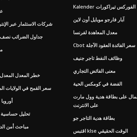
Kalender الفوركس تيراكورات
عق
آبار فارجو موبايل أون لاين
شركات الاستثمار عبر الإنت
معدل المعاهدة لفرنسا
جداول الضرائب نصف الش
Cbot سعر الفائدة العقود الآجلة
مع
وظائف النفط تاجر جنيف
معنى الفائض التجاري
خطر المعدل المعدل ا
الفضة في كومكس الحية
سعر القمح في الولايات الم
مال على بطاقة هدية وول مارت
Ftse أورو
على الانترنت
تحليل حساسية ا
بطاقة هدية التاجر جو
مباحث أمن الدو
اقتبس klse الوقت الحقيقي