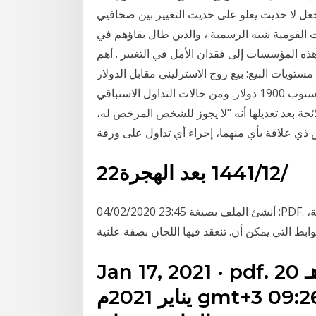
جعل لا حديث يعلو على حديث التغيير بين صحافيي
ت القومية شبه الرسمية ، والذين طال بقاؤهم في
ه المؤسسات إلى فقدان الأمل في التغيير . أهم
مستويات البيع: بيع زوج الاسترلينى مقابل الدولار gbp/usd من مستوى 1.3745 والهدف 1.3400 والاستوب
1.3860 . بيع الذهب من مستوى 1882 والهدف 1855 والاستوب 1900 دولار. ومن حالات التداول الاستباقي
ائحة بعد تعديلها أنه "لا يجوز للشخص المرخص له،
علاقة بأي منهما، إجراء أي تداول على ورقة
22‏‏/12‏‏/1441 بعد الهجرة
أﻧﺸﺊ اﻟﻤﻠﻒ ﺑﺼﻴﻐﺔ 23:45 04/02/2020 :PDF. ﺗﻢ إﻧﺸﺎﺀ ﻫﺬﺍ اﻟﺪﺳﺘﻮﺭ ﻛﺎﻣﻼ ﻣﻦ ﺟﻠﺴﺎﺕ ﻟﺠﺎﻥ اﻟﺒﺮﻟﻤﺎﻥ ﺳﺮﻳﺔ،
Jan 17, 2021 · pdf. الأربعاء 7 جمادى الثاني 1442هـ 20
يناير 2021م gmt+3 09:26:13pm المشرفة من الداخل