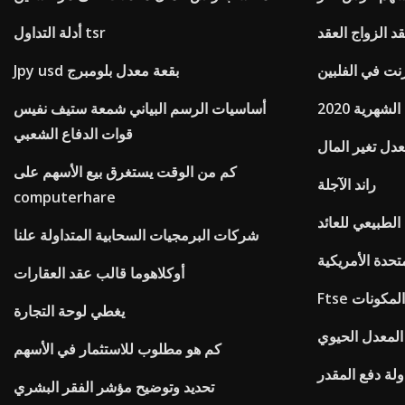
د الزواج العقد
أدلة التداول tsr
رنت في الفلبين
Jpy usd بقعة معدل بلومبرج
هرية 2020
أساسيات الرسم البياني شمعة ستيف نفيس
قوات الدفاع الشعبي
دل تغير المال
كم من الوقت يستغرق بيع الأسهم على
راند الآجلة
computerhare
لطبيعي للعائد
شركات البرمجيات السحابية المتداولة علنا
تحدة الأمريكية
أوكلاهوما قالب عقد العقارات
با المكونات
يغطي لوحة التجارة
لمعدل الحيوي
كم هو مطلوب للاستثمار في الأسهم
لة دفع المقدر
تحديد وتوضيح مؤشر الفقر البشري