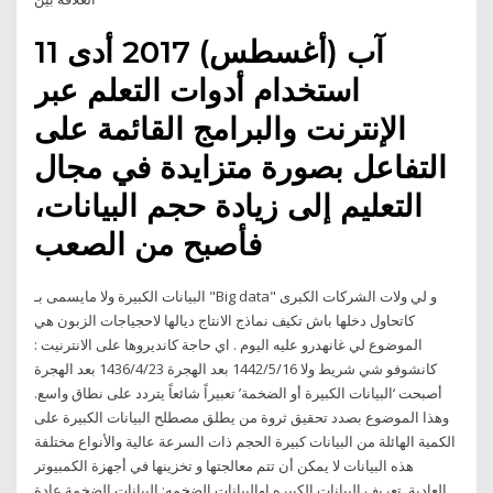
11 آب (أغسطس) 2017 أدى
استخدام أدوات التعلم عبر
الإنترنت والبرامج القائمة على
التفاعل بصورة متزايدة في مجال
التعليم إلى زيادة حجم البيانات،
فأصبح من الصعب
البيانات الكبيرة ولا مايسمى بـ "Big data" و لي ولات الشركات الكبرى
كاتحاول دخلها باش تكيف نماذج الانتاج ديالها لاحجياجات الزبون هي
الموضوع لي غانهدرو عليه اليوم . اي حاجة كانديروها على الانترنيت :
كانشوفو شي شريط ولا 16‏‏/5‏‏/1442 بعد الهجرة 23‏‏/4‏‏/1436 بعد الهجرة
أصبحت ‘البيانات الكبيرة أو الضخمة’ تعبيراً شائعاً يتردد على نطاق واسع.
وهذا الموضوع بصدد تحقيق ثروة من يطلق مصطلح البيانات الكبيرة على
الكمية الهائلة من البيانات كبيرة الحجم ذات السرعة عالية والأنواع مختلفة
هذه البيانات لا يمكن أن تتم معالجتها و تخزينها في أجهزة الكمبيوتر
العادية. تعريف البيانات الكبيره اوالبيانات الضخمه: البيانات الضخمة عادة