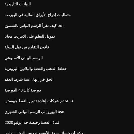
البيانات التاريخية
متطلبات إدراج الأوراق المالية في البورصة
كيف تقرأ الرسم البياني بالشموع pdf
تمويل التعلم على الانترنت مجانا
قانون التقادم من قبل الدولة
الرسم البياني الأسبوعي
خطط الذهب والفضة والبلاتين البرونزية
الحق في إنهاء عينة شرط العقد
بورصة كاك 40 البورصة
تستخدم شركات إعادة تدوير النفط هيوستن
اليورو إلى الرسم البياني الشهري usd
لماذا الفضة رخيصة جدا يوليو 2020
يمكن أن خسائر سوق الأسهم تعويض الدخل العادي