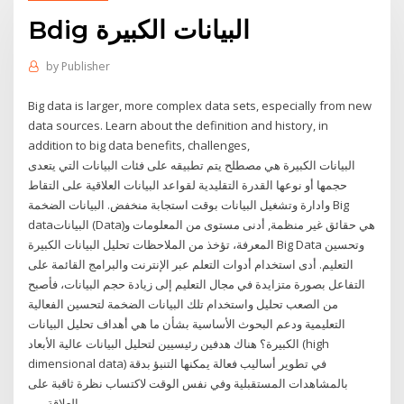
Bdig البيانات الكبيرة
by
Publisher
Big data is larger, more complex data sets, especially from new
data sources. Learn about the definition and history, in
addition to big data benefits, challenges,
البيانات الكبيرة هي مصطلح يتم تطبيقه على فئات البيانات التي يتعدى
حجمها أو نوعها القدرة التقليدية لقواعد البيانات العلاقية على التقاط
وادارة وتشغيل البيانات بوقت استجابة منخفض. البيانات الضخمة Big
dataالبيانات (Data)هي حقائق غير منظمة, أدنى مستوى من المعلومات و
المعرفة، تؤخذ من الملاحظات تحليل البيانات الكبيرة Big Data وتحسين
التعليم. أدى استخدام أدوات التعلم عبر الإنترنت والبرامج القائمة على
التفاعل بصورة متزايدة في مجال التعليم إلى زيادة حجم البيانات، فأصبح
من الصعب تحليل واستخدام تلك البيانات الضخمة لتحسين الفعالية
التعليمية ودعم البحوث الأساسية بشأن ما هي أهداف تحليل البيانات
الكبيرة؟ هناك هدفين رئيسيين لتحليل البيانات عالية الأبعاد (high
dimensional data) في تطوير أساليب فعالة يمكنها التنبؤ بدقة
بالمشاهدات المستقبلية وفي نفس الوقت لاكتساب نظرة ثاقبة على
العلاقة بين