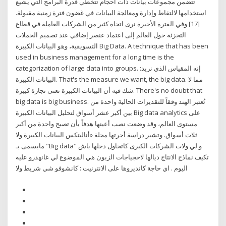
تتضمن مجموعات بيانات ذات أحجام تتخطي قدرة البرامج التي يشيع
استخدامها لالتقاط وإدارة ومعالجة البيانات في غضون فترة زمنية مقبولة.
[17] وفي الفترة الأخيرة نرى اتجاه كثير من الشركات العاملة في قطاع
التجزئة حول العالم إلى اعتماد عنصر إضافي عند تصميم الحملات
التسويقية، وهو البيانات الكبيرة Big Data. A technique that has been
used in business management for a long time is the
categorization of large data into groups. إنه المقياس الذي نريد:
البيانات الكبيرة. That's the measure we want, the big data. مما لا
شك فيه أن البيانات الكبيرة تعنى تجارة كبيرة. There's no doubt that
big data is big business. تُعتبر الهند وفقاً للتقديرات الحالية واحدة من
بين أكبر عشر أسواق لتحليل البيانات الكبيرة Big data analytics على
مستوى العالم، وقد وضعت نصب أعينها هدفاً بأن تصبح واحدة من أكبر
ثلاث أسواق. وتشير دراسة أجرتها مجلة «أناليتكس البيانات الكبيرة ولا
مايسمى بـ "Big data" و لي ولات الشركات الكبرى كاتحاول دخلها باش
تكيف نماذج الانتاج ديالها لاحجياجات الزبون هي الموضوع لي غانهدرو عليه
اليوم . اي حاجة كانديروها على الانترنيت : كانشوفو شي شريط ولا