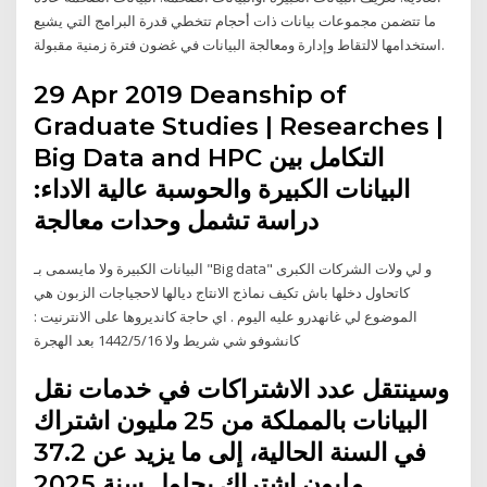
ما تتضمن مجموعات بيانات ذات أحجام تتخطي قدرة البرامج التي يشيع
استخدامها لالتقاط وإدارة ومعالجة البيانات في غضون فترة زمنية مقبولة.
29 Apr 2019 Deanship of
Graduate Studies | Researches |
Big Data and HPC التكامل بين
البيانات الكبيرة والحوسبة عالية الاداء:
دراسة تشمل وحدات معالجة
البيانات الكبيرة ولا مايسمى بـ "Big data" و لي ولات الشركات الكبرى
كاتحاول دخلها باش تكيف نماذج الانتاج ديالها لاحجياجات الزبون هي
الموضوع لي غانهدرو عليه اليوم . اي حاجة كانديروها على الانترنيت :
كانشوفو شي شريط ولا 16‏‏/5‏‏/1442 بعد الهجرة
وسينتقل عدد الاشتراكات في خدمات نقل
البيانات بالمملكة من 25 مليون اشتراك
في السنة الحالية، إلى ما يزيد عن 37.2
مليون اشتراك بحلول سنة 2025.