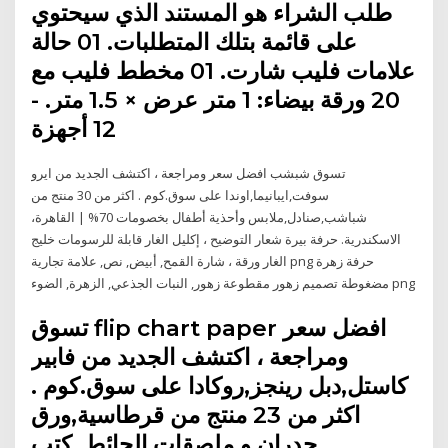
طلب الشراء هو المستند الذي سيحتوي
على قائمة بتلك المتطلبات. 01 حالة
علامات فليب شارت. 01 مخطط فليب مع
20 ورقة بيضاء: 1 متر عرض × 1.5 متر. -
12 أجهزة
تسوق شبشب افضل سعر ومراجعة ، اكتشف الجديد من ايرو
سوفت,ايبانيما,اوندا على سوق.كوم . اكثر من 30 منتج من
شباشب,صنادل,ملابس وأحذية أطفال بخصومات 70% | القاهرة،
الاسكندرية. حرفة بيرة شعار التوضيح ، إكليل الغار قابلة للرسومات خليج
الغار ورقة ، شارة القمح, أبيض, نص, علامة تجارية png حرفة زهرة
مضغوطة تصميم زهور مقطوعة زهور, النبات الجذعي, الزهرة, الضوء png
تسوق flip chart paper افضل سعر
ومراجعة ، اكتشف الجديد من فابير
كاستل,دبل رينجز,روكادا على سوق.كوم .
اكثر من 23 منتج من قرطاسية,ورق
جدران و ملصقات الحائط, كتب