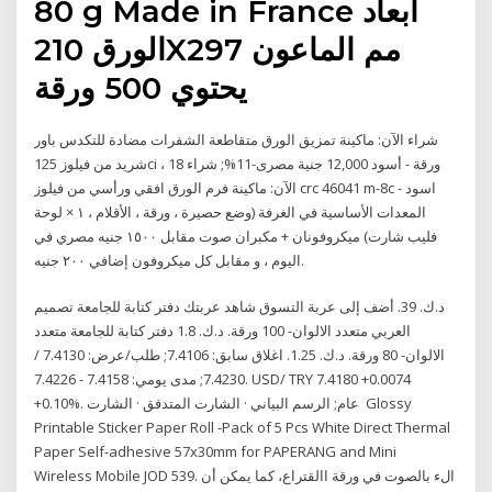
80 g Made in France ابعاد
الورق 210X297 مم الماعون
يحتوي 500 ورقة
شراء اﻵن: ماكينة تمزيق الورق متقاطعة الشفرات مضادة للتكدس باور
شريد من فيلوز 125ci ، 18 ورقة - أسود 12,000 جنية مصرى-11%; شراء
اﻵن: ماكينة فرم الورق افقي ورأسي من فيلوز crc 46041 m-8c - اسود
المعدات الأساسية في الغرفة (وضع حصيرة ، ورقة ، الأقلام ، ١ × لوحة
فليب شارت) ميكروفونان + مكبران صوت مقابل ١٥٠٠ جنيه مصري في
اليوم ، و مقابل كل ميكروفون إضافي ٢٠٠ جنيه.
د.ك.‏ 39. أضف إلى عربة التسوق شاهد عربتك دفتر كتابة للجامعة تصميم
العربي متعدد الالوان- 100 ورقة. د.ك.‏ 1.8 دفتر كتابة للجامعة متعدد
الالوان- 80 ورقة. د.ك.‏ 1.25. اغلاق سابق: 7.4106; طلب/عرض: 7.4130 /
7.4230; مدى يومي: 7.4158 - 7.4226. USD/ TRY 7.4180 +0.0074
+0.10%. عام; الرسم البياني · الشارت المتدفق · الشارت Glossy
Printable Sticker Paper Roll -Pack of 5 Pcs White Direct Thermal
Paper Self-adhesive 57x30mm for PAPERANG and Mini
Wireless Mobile JOD 539. الء بالصوت في ورقة االقتراع، كما يمكن أن