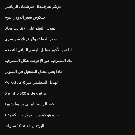
مؤشر هيرفيندال هيرشمان الرياضي
بيتكوين سعر الدولار اليوم
تمويل التعلم على الانترنت مجانا
سعر العملة دولار فرنك سويسري
لنا نمو الأجور مقابل الرسم البياني للتضخم
بنك المصرفية عبر الإنترنت شكل المصرفية
ماذا يعني معدل التشغيل في التمويل
Perodua الهيكل التنظيمي شركة
S and p 500 index etfs
خط الرسم البياني بسيط شبيبة
1 جنيه هو كم من الدولارات الكندية
البرتغال العائد 10 سنوات