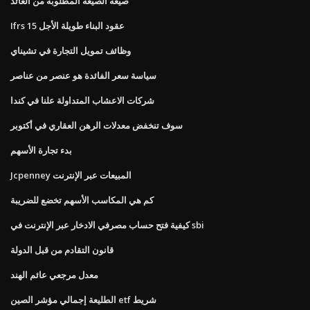
صيغة الصيغة المطلوبة من العائد
Ifrs 15 عقود البناء طويلة الأجل
وظائف تمويل التجارة في تشيناي
سياسة سعر الفائدة هو عنصر من عناصر
شركات الاعشاب المتداولة علنا ​​في كندا
سوف تنخفض معدلات الرهن العقاري في أكتوبر
بدء تجارة الأسهم
Jcpenney المبيعات عبر الإنترنت
كم هي المكاسب الأسهم تخضع للضريبة
كيفية فتح حساب مصرفي الادخار عبر الإنترنت في sbi
قانون التقادم من قبل الدولة
معدل مرجعي عائم الهند
الطليعة إجمالي مؤشر الصين etf شريط