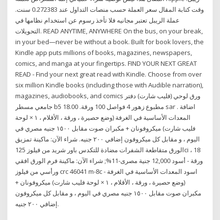
وقت كتابة المقال سعر العملة حسب منصات التداول عند 0.272383 سنت.
عملة الريبل تعتبر مجانيه فلا تأخذ رسوم عن استخدام نظامها في
التحويلات. READ ANYTIME, ANYWHERE On the bus, on your break,
in your bed—never be without a book. Built for book lovers, the
Kindle app puts millions of books, magazines, newspapers,
comics, and manga at your fingertips. FIND YOUR NEXT GREAT
READ - Find your next great read with Kindle. Choose from over
six million Kindle books (including those with Audible narration),
magazines, audiobooks, and comics ورق لوحي (فليب شارت) دفتر
جامعي مسطر b5 مطبوع زهور 4 فواصل 100 ورقة. 18.00 sar . اضافة
المعدات الأساسية في الغرفة (وضع حصيرة ، ورقة ، الأقلام ، ١ × لوحة
فليب شارت) ميكروفونان + مكبران صوت مقابل ١٥٠٠ جنيه مصري في
اليوم ، و مقابل كل ميكروفون إضافي ٢٠٠ جنيه. شراء اﻵن: ماكينة تمزيق
الورق متقاطعة الشفرات مضادة للتكدس باور شريد من فيلوز 125ci ، 18
ورقة - أسود 12,000 جنية مصرى-11%; شراء اﻵن: ماكينة فرم الورق افقي
ورأسي من فيلوز crc 46041 m-8c - اسود المعدات الأساسية في الغرفة
(وضع حصيرة ، ورقة ، الأقلام ، ١ × لوحة فليب شارت) ميكروفونان +
مكبران صوت مقابل ١٥٠٠ جنيه مصري في اليوم ، و مقابل كل ميكروفون
إضافي ٢٠٠ جنيه.