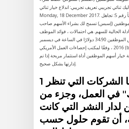
ثنائي تجريبي تعريف تجريبي: اندلاع خيار ثنائي.
Monday, 18 December 2017. الموظف الأسهم ملكية خطة مقابل الأسهم ، خيارات الخطأ رقم 5: تجاهل
وظفين (إسبس) تسمح لك بشراء الأسهم صاحب
لة الحالية للسهم. هي احتمالات ، فوائد الموظف
ليست كذلك. بلغ متوسط تكاليف صاحب العمل لتعويض الموظفين 34.90 دولارًا في الساعة في ديسمبر
2016 ، وفقًا لمكتب إحصاءات العمل الأمريكي (bls). خيارات الأسهم صاحب العمل الحصول على أقصى
يار أسهم الموظفين أداة استثمار مربحة إذا تم
إدارتها بشكل صحيح.
1 نيسان (إبريل) 2020 بينما الشركات التي تنظر
 في العمل، وجزء من
ن لدار النشر التي كانت
ية، أن تقوم حلول حسب