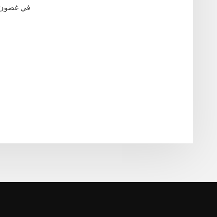
شراء أسهم الموظف ESOP في غضون 60 يومًا من مغادرة