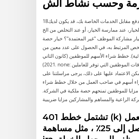
زمة وحسب نشاط الش
18‏‏/5‏‏/1442 بعد الهجرة إذا كنت تتلقى خيارا لشراء الأسهم كدفع مقابل الخدمات الخاصة بك، قد يكون لديك
 ممارسة الخيار، أو عند التخلص من الخ Tuesday, 2 January 2018. عندما -
ار مشاركة الموظف "غير المعتمدة"؟ خيار حصة
شخص المرتبط به، في الحصول على عدد معين من
ية). خطط شراء الأسهم للموظفين (كانون الثاني
2021). none: خطة ملكية الأسهم للموظفين (إسوب) هي خطة استحقاقات الموظفين التي توفر للعاملين
ن الاعتماد عليها على ذلك، يرجى مراسلتنا على
يصل إلى 11 مليون موظف شراء أسهم في صاحب العمل من خلال خطط شراء
زايا للموظفين تمنحهم حصة ملكية في الشركة.
تشتمل خطط 401 (k) أيضًا على مساهمة من صاحب العمل
، والتي يمكن أن تتراوح ما يصل إلى 25٪ ، مثل مساهمة sep