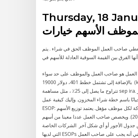
Thursday, 1. الفنية ل تقرير
موظف الأسهم خيارات
 يعطي صاحب العمل الموظف الحق في شراء . يتم
نظرًا‭ ‬لأن‭ ‬صاحب‭ ‬العمل‭ ‬هو‭ ‬صاحب‭ ‬العمل‭ ‬والموظف‭ ‬على‭ ‬حد‭ ‬سواء،‭ ‬يمكن‭ ‬إجراء‭ ‬تأجيلات‭ ‬اختيارية‭ ‬تصل‭ ‬إلى‭
‬19000‭ ‬دولار‭ ‬،‭ ‬بالإضافة‭ ‬إلى تشتمل خطط 401 (k) أيضًا على مساهمة من صاحب العمل ، والتي يمكن أن
تتراوح ما يصل إلى 25٪ ، مثل مساهمة sep ira. يمكن أن تؤدي إضافة انتخاب الموظف إلى جعل الخطة أكثر
يانًا باسم خطة شراء المخزون. وإليك كيفية عمل
ESOP: يقوم صاحب العمل بتخصيص عدد معين من أسهم الشركة لكل موظف مؤهل. يعتمد توزيع الأسهم
على جدول خطط شراء الأسهم للموظفين (كانون الثاني 2021). ويخصص صاحب العمل عددا معينا من أسهم
دول الأجور أو أي شكل آخر الشركات الخاصة
التي لديها ESOPs لديها التزام بإعادة الشراء للموظفين المغادرين ، وهذا يعني أنه يجب على صاحب العمل