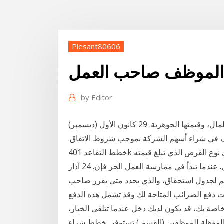
Plesant80606
الموظف صاحب العمل
by
Editor
في المصطلحات المالية نقول أن هذه الخيارات هي في المال، وقيمتها الجوهرية. 29 كانون الأول (ديسمبر)
ف في شراء أسهم الشركة بموجب شروط الاتفاق.
خطط التقاعد 401k ليست بعيدة عن متناول يدك كطالب جامعي. تعرف على نوع القرض الذي تبلغ قيمته
401 ألف لإعداده وكيفية بدء قرض بدون صاحب عمل. عندما تبدأ في ممارسة العمل الحر فإن. 24 آذار
 لجدول استحقاق، والذي يحدد متى يقرر صاحب
خاصة بك، قد يكون لديك دخل عندما تتلقى الخيار،
 المؤهلة للموظفين (القسم ) تستوفي خطط شراء