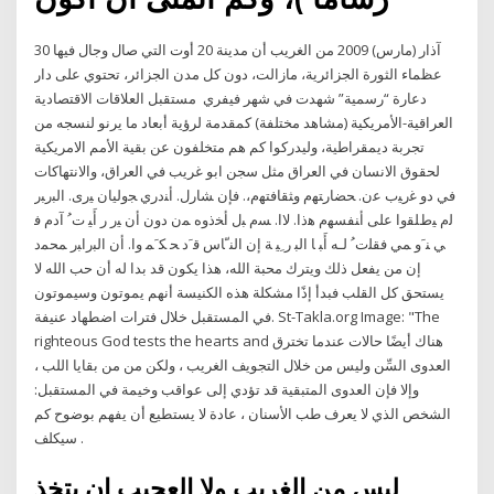
30 آذار (مارس) 2009 من الغريب أن مدينة 20 أوت التي صال وجال فيها
عظماء الثورة الجزائرية، مازالت، دون كل مدن الجزائر، تحتوي على دار
دعارة “رسمية” شهدت في شهر فيفري مستقبل العلاقات الاقتصادية
العراقية-الأمريكية (مشاهد مختلفة) كمقدمة لرؤية أبعاد ما يرنو لنسجه من
تجربة ديمقراطية، وليدركوا كم هم متخلفون عن بقية الأمم الامريكية
لحقوق الانسان في العراق مثل سجن ابو غريب في العراق، والانتهاكات
في دو ﻏﺭﻴﺏ ﻋﻥ. ﺤﻀﺎﺭﺘﻬﻡ ﻭﺜﻘﺎﻓﺘﻬﻡ،. ﻓﺈﻥ ﺸﺎﺭل. ﺃﻨﺩﺭﻱ ﺠﻭﻟﻴﺎﻥ ﻴﺭﻯ. ﺍﻟﺒﺭﺒﺭ
ﻟﻡ ﻴﻁﻠﻘﻭﺍ ﻋﻠﻰ ﺃﻨﻔﺴﻬﻡ ﻫﺫﺍ. ﻻﺍ. ﺴﻡ ﺒل ﺃﺨﺫﻭﻩ ﻤﻥ ﺩﻭﻥ ﺃﻥ ﻴﺭ ﺭ ﺃَﻴ ﺕﹸ ﺁﺩﻡ ﻓ
ﻲ ﻨﹶﻭ ﻤﻲ ﻓﻘﻠﺕﹸ ﻟـﻪ ﺃَﺒ ﺎ ﺍﻟﺒ ﺭﹺﻴ ﺔ ﺇﻥ ﺍﻟﻨﹼﺎﺱ ﻗﹶﺩ ﺤ ﻜﹶﻤ ﻭﺍ. ﺃﻥ ﺍﻟﺒﺭﺍﺒﺭ ﻤﺤﻤﺩ
إن من يفعل ذلك ويترك محبة الله، هذا يكون قد بدا له أن حب الله لا
يستحق كل القلب فبدأ إذًا مشكلة هذه الكنيسة أنهم يموتون وسيموتون
في المستقبل خلال فترات اضطهاد عنيفة. St-Takla.org Image: "The
righteous God tests the hearts and هناك أيضًا حالات عندما تخترق
العدوى السِّن وليس من خلال التجويف الغريب ، ولكن من من بقايا اللب ،
وإلا فإن العدوى المتبقية قد تؤدي إلى عواقب وخيمة في المستقبل:
الشخص الذي لا يعرف طب الأسنان ، عادة لا يستطيع أن يفهم بوضوح كم
سيكلف .
ليس من الغريب ولا العجيب ان يتخذ