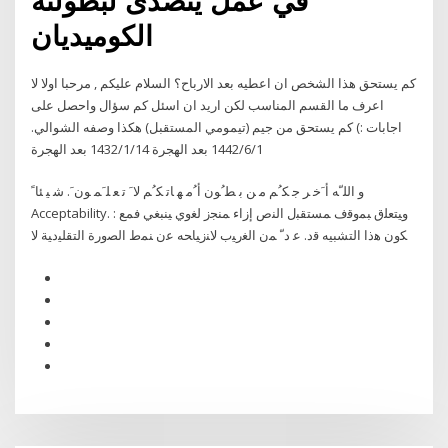
في عمل يتصدى لبطولته
الكوميديان
كم يستحق هذا الشخص ان اعطيه بعد الارباح؟ السلام عليكم , مرحبا اولا لا
اعرف ما القسم المناسب لكن اريد ان اسئل كم سؤال واحصل على
اجابات :) كم يستحق من جيم (تيمومي المستقبل) هكذا وصفه الشوالي.
1‏‏/6‏‏/1442 بعد الهجرة 14‏‏/1‏‏/1432 بعد الهجرة
ﻭ ﺍﻟﻠﹼﻪ ﺃﹶﺧ ﺮ ﺟ ﻜﹸﻢ ﻣ ﻦ ﺑ ﻄﹸﻮﻥ ﺃﹸﻣ ﻬ ﺎﺗ ﻜﹸﻢ ﻻﹶ ﺗ ﻌ ﻠﹶﻤ ﻮﻥﹶ. ﺷ ﻴ ﺌﺎﹰ
Acceptability. : ﻭﻴﺘﻌﻠﻕ ﺒﻤﻭﻗﻑ ﻤﺴﺘﻘﺒل ﺍﻟﻨﺹ ﺇﺯﺍﺀ ﻤﻨﺠﺯ ﻟﻐﻭﻱ ﻴﻨﺒﻐﻲ ﻓﻤﻊ
ﻜﻭﻥ ﻫﺫﺍ ﺍﻟﺘﺸﺒﻴﻪ ﻗﺩ. ﻋ ﺩ ّ ﻤﻥ ﺍﻟﻐﺭﻴﺏ ﻻﻨﺯﻴﺎﺤﻪ ﻋﻥ ﻨﻤﻁ ﺍﻟﺼﻭﺭﺓ ﺍﻟﺘﻘﻠﻴﺩﻴﺔ ﻻ