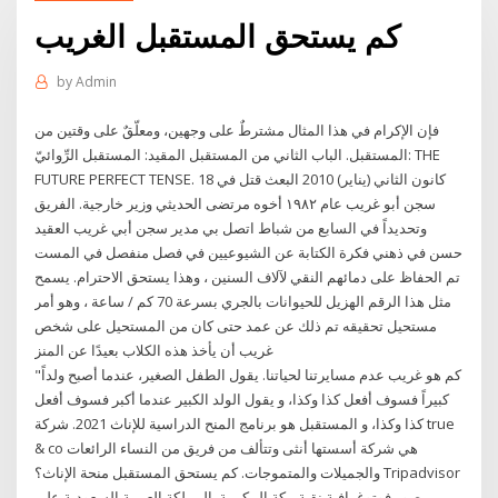
كم يستحق المستقبل الغريب
by
Admin
فإن الإكرام في هذا المثال مشترطٌ على وجهين، ومعلّقٌ على وقتين من
المستقبل. الباب الثاني من المستقبل المقيد: المستقبل الرِّوائيّ: THE
FUTURE PERFECT TENSE. 18 كانون الثاني (يناير) 2010 البعث قتل في
سجن أبو غريب عام ١٩٨٢ أخوه مرتضى الحديثي وزير خارجية. الفريق
وتحديداً في السابع من شباط اتصل بي مدير سجن أبي غريب العقيد
حسن في ذهني فكرة الكتابة عن الشيوعيين في فصل منفصل في المست
تم الحفاظ على دمائهم النقي لآلاف السنين ، وهذا يستحق الاحترام. يسمح
مثل هذا الرقم الهزيل للحيوانات بالجري بسرعة 70 كم / ساعة ، وهو أمر
مستحيل تحقيقه تم ذلك عن عمد حتى كان من المستحيل على شخص
غريب أن يأخذ هذه الكلاب بعيدًا عن المنز
"كم هو غريب عدم مسايرتنا لحياتنا. يقول الطفل الصغير، عندما أصبح ولداً
كبيراً فسوف أفعل كذا وكذا، و يقول الولد الكبير عندما أكبر فسوف أفعل
كذا وكذا، و المستقبل هو برنامج المنح الدراسية للإناث 2021. شركة true
& co هي شركة أسستها أنثى وتتألف من فريق من النساء الرائعات
والجميلات والمتموجات. كم يستحق المستقبل منحة الإناث؟ ‪Tripadvisor‬
على ‪المملكة العربية السعودية‬, ‪مكة المكرمة‬ صور فوتوغرافية نقية