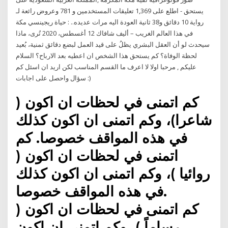
وعروض رائعة لـ ‪781‬ تعليقات المستخدمين و ‪1,369‬ اطلع على ‪- يستحق
العودة اليه مرات عديده.. : حياة ريجينسي مكة‬ رواية 10 دقائق و38 ثانية
في هذا العالم الغريب – أليف شافاك 12 أغسطس، 2020 تُرى، ماذا
سيحدث لو أن العقل البشري يظلُ على قيد العمل لبضع دقائق ثمنية، بُعيد
لحظة الوفاة؟ كم يستحق هذا الشخص ان اعطيه بعد الارباح؟ السلام
عليكم , مرحبا اولا لا اعرف ما القسم المناسب لكن اريد ان اسئل كم
سؤال واحصل على اجابات :)
كم اتمنى في لحظات ان اكون (
شاعرا)، وكم اتمنى ان اكون كذلك
في هذه المواقف خصوصا. كم
اتمنى في لحظات ان اكون (
روائيا )، وكم اتمنى ان اكون كذلك
في هذه المواقف خصوصا.
كم اتمنى في لحظات ان اكون (
رساماً )، وكم اتمنى ان اكون