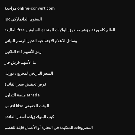
مراجعة online-convert.com
Ipc السنوي الدانماركي
الطليعة ftse العالم كله ورقة مؤشر صندوق الولايات المتحدة السابقين
وسائل الاعلام الاجتماعية التحيز الرسم البياني
البلاتين etf رمز الأسهم
ما الأسهم قرش حار
السعر التاريخي لمخزون نورتل
قرض تخفيض سعر الفائدة
منصة التداول etrade
اقتبس klse الوقت الحقيقي
كيف البنوك زيادة أسعار الفائدة
المصروفات المتكبدة في التجارة أو الأعمال قابلة للخصم