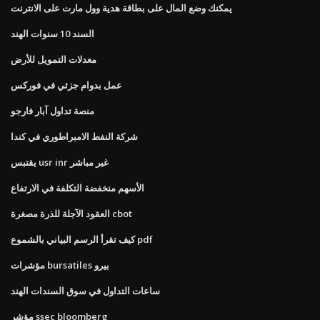
يمكنك وضع المال على بطاقة هدية وول مارت على الانترنت
السند 10 سنوات الهند
معدلات التمويل للأرض
عمل بدوام جزئي في فوركس
منصة تداول آبار فارجو
شركة النفط الامبراطوري في كندا
يقتبس usr inr غير مباشر
الأسهم منخفضة التكلفة في الارتفاع
العقود الآجلة للذرة مصغرة cbot
كيف تقرأ الرسم البياني بالشموع pdf
مؤشرات bursatiles بيرو
ساعات التداول في سوق السندات الهند
مؤشر ssec bloomberg