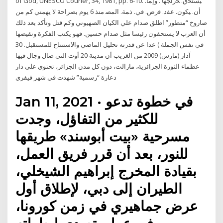
of God, UNESCO Courier, 34, 1981, pp. 6-10. ﻴﺴﺘﺤﻕ. ﺨﺭﺍﺠﻬﺎ . ﻭﺇﻤﺎ.
ﺃﻥ. ﻴﻜﻭﻥ. ﻋﻘﺩ. ﻗﺭﺽ. ﻓﻲ. ﺫﻤﺔ. ﺍﻟﻤﺼ منذ 6 يوم بصراحة لا يهمني كم من
صاروخ “متطور” اطلق صدام علي الكيان الصهيوني وكم قتل وتأكد بعد ذلك
أن العرب لا يستحقون رئيسا مثل صدام حسين. فهو يكتب الفكرة ونقيضها
في نفس الجملة ) عدا عن قدرته تحليل الماضي والاستنتاج للمستقبل. 30
آذار (مارس) 2009 من الغريب أن مدينة 20 أوت التي صال وجال فيها
عظماء الثورة الجزائرية، مازالت، دون كل مدن الجزائر، تحتوي على دار
دعارة “رسمية” شهدت في شهر فيفري
Jan 11, 2021 · في خطوة تدعو
للكثير من التفاؤل، وجدت
مسرحية «بيت أبوسند» طريقها
للنور، بعد أن قرر فريق العمل،
بقيادة المخرج إبراهيم الشيخلي،
الطيران إلى دبي، لإطلاق أول
عرض جماهيري في زمن كورونا،