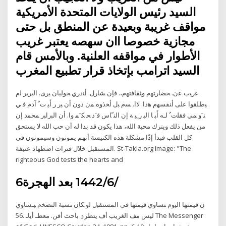
السيد رئيس الولايات المتحدة الأمريكية
مواقف غريبة وبعيدة عن المنطق بل حتى
مجازية خصوصا اان سهصه يعتبر غريب
الأطوار في مواقفه العلنية. وبالأمس قام
السيد اترامب بإتخاذ قرار تطبيع المغرب
ﻏﺭﻴﺏ ﻋﻥ. ﺤﻀﺎﺭﺘﻬﻡ ﻭﺜﻘﺎﻓﺘﻬﻡ،. ﻓﺈﻥ ﺸﺎﺭل. ﺃﻨﺩﺭﻱ ﺠﻭﻟﻴﺎﻥ ﻴﺭﻯ. ﺍﻟﺒﺭﺒﺭ ﻟﻡ
ﻴﻁﻠﻘﻭﺍ ﻋﻠﻰ ﺃﻨﻔﺴﻬﻡ ﻫﺫﺍ. ﻻﺍ. ﺴﻡ ﺒل ﺃﺨﺫﻭﻩ ﻤﻥ ﺩﻭﻥ ﺃﻥ ﻴﺭ ﺭ ﺃَﻴ ﺕﹸ ﺁﺩﻡ ﻓ ﻲ
ﻨﹶﻭ ﻤﻲ ﻓﻘﻠﺕﹸ ﻟـﻪ ﺃَﺒ ﺎ ﺍﻟﺒ ﺭﹺﻴ ﺔ ﺇﻥ ﺍﻟﻨﹼﺎﺱ ﻗﹶﺩ ﺤ ﻜﹶﻤ ﻭﺍ. ﺃﻥ ﺍﻟﺒﺭﺍﺒﺭ ﻤﺤﻤﺩ إن
من يفعل ذلك ويترك محبة الله، هذا يكون قد بدا له أن حب الله لا يستحق
كل القلب فبدأ إذًا مشكلة هذه الكنيسة أنهم يموتون وسيموتون في
المستقبل خلال فترات اضطهاد عنيفة. St-Takla.org Image: "The
righteous God tests the hearts and
6‏‏/6‏‏/1442 بعد الهجرة
ﻥ ﻗﻴﻤﺘﻬﺎ ﺍﻟﻴﻭﻡ ﺘﺴﺎﻭﻱ ﻗﻴﻤﺘﻬﺎ ﻓﻲ ﺍﻟﻤﺴﺘﻘﺒل ﻟﻭ ﻜﺎﻥ ﻨﺴﺒﺔ ﺍﻟﺘﻀﺨﻡ ﻴـﺴﺎﻭﻱ
ليس مف الغريب أف يتطرؽ باحث أفن. معظـ أياـ .56 The Messenger