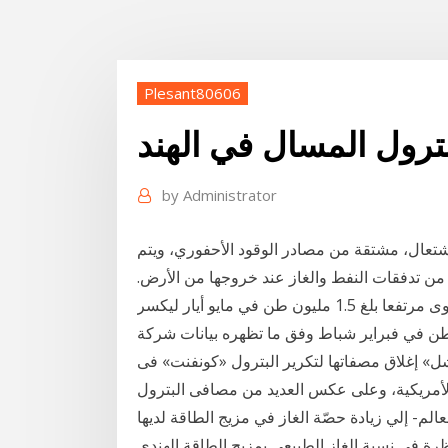
Plesant80606
ترول المسال في الهند
by
Administrator
لاشتعال، مشتقة من مصادر الوقود الأحفوري، ويتم
 من تدفقات النفط والغاز عند خروجها من الأرض.
وسجلت صادرات غاز البترول المسال إلى آسيا مستوى مرتفعا بلغ 1.5 مليون طن في مايو أيار ليكسر
سي السابق الذي بلغ 1.1 مليون طن في فبراير شباط وفق ما تظهره بيانات شركة
» إغلاق مصفاتها لتكرير البترول «كونفنت» فى
ا الأمريكية، وعلى عكس العديد من مصافى البترول
الم- إلي زيادة حصّة الغاز في مزيج الطاقة لديها
، من 6.3% حاليًا. 15% زيادة منتظرة في نسبة الغاز الطبيعي بمزيج الطاقة الهندي