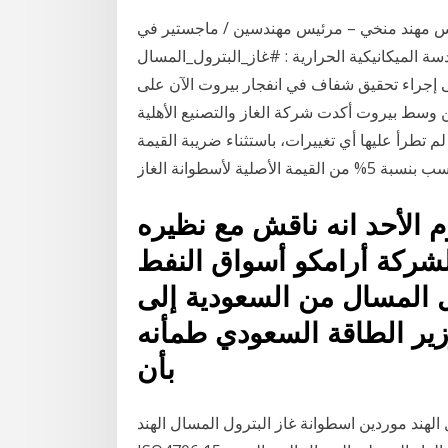
ندس مهند منخي – مرئيس مهندسين / ماجستير في
الميكانيكية الحرارية ‌‏: #غاز_البترول_المسال(lpg‏)هو خليط من الهيدروكربونات يس عراق استخدام
ى إجراء تحقيق شفاف في انفجار بيروت الآن على
ن وسط بيروت أكدت شركة الغاز والتصنيع الأهلية
م تطرأ عليها أي تغييرات، باستثناء ضريبة القيمة
م الأحد انه ناقش مع نظيره
لشركة أرامكو أسواق النفط
ول المسال من السعودية إلى
زير الطاقة السعودي طمأنه
بأن
ند موردين اسطوانة غاز البترول المسال الهند CE