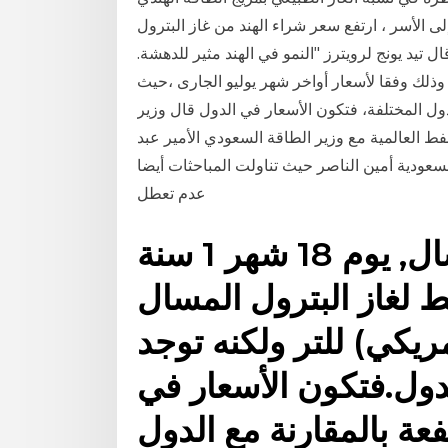
لى الأسر ، ارتفع سعر شراء الهند من غاز البترول
 من مليون طن في الشهر في أوائل عام 2015. وقال تيد يونج لرويترز "النمو في الهند مثير للدهشة.
البترول المسال عالميا 0.63 دولار للتر وذلك وفقا لأسعار أواخر شهر يوليو الجارى ،حيث
ل المختلفة، فتكون الأسعار في الدول قال وزير
فط العالمية مع وزير الطاقة السعودي الأمير عبد
سعودية أمين الناصر حيث تناولت المباحثات أيضا
عدم تعطل
أسعار غاز البترول المسال, يوم 18 شهر 1 سنة
وسط لغاز البترول المسال
الدولار الأمريكي) للتر ولكنه توجد
دول.فتكون الأسعار في
فعة بالمقارنة مع الدول