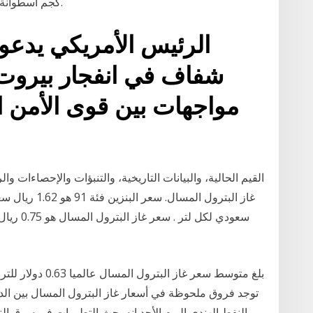
ISO4706 15 كجم أسطوانة الغاز البترولي المسال الهند السعر.
الرئيس الأمريكي يدعو 
شفاف في انفجار بيروت 
مواجهات بين قوى الأمن 
القيم الحالية، والبيانات التاريخية، والتنبؤات والإحصاءات وال
بلغ متوسط سعر غاز 
توجد فروق ملحوظة في أسعار غاز البترول المسال بين الدو
النفط الهندي اليوم الأحد إنه بحث التطورات في سوق الن