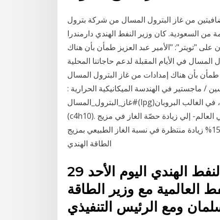
افيتين من غاز البترول المسال من شركة بترول
ة من السعودية. كان وزير النفط الهندي دارمندرا
ن على "تويتر": "الأمير عبد العزيز طمأن بأن هناك
 الأيام المقبلة لدعم حاجاتنا المحلية." See full list on almrsal.com
يز طمأن بأن هناك إمدادات من غاز البترول المسال
ين / ماجستير في الهندسة الميكانيكية الحرارية ‌‏:
#غاز_البترول_المسال(lpg‏)هو خليط من الهيدروكربونات الخفيفة، في الغالب البروبان (‏c3h8‌‏) ‏والبيوتان
(‏c4h10‌‏). وتهدف الهند -رابع أكبر مستورد للغاز الطبيعي المسال في العالم- إلي زيادة حصّة الغاز في مزيج
الطاقة لديها إلى 15%، بحلول 2030، من 6.3% حاليًا. 15% زيادة منتظرة في نسبة الغاز الطبيعي بمزيج
الطاقة الهندي
29 آذار (مارس) 2020 قال وزير النفط الهندي اليوم الأحد
 العالمية مع وزير الطاقة