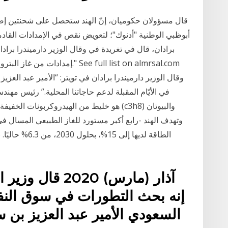
قال مسؤولان حكوميان، إنّ الهند ستحصل على شحنتين إض
أبوظبي الوطنية "أدنوك"؛ لتعويض نقص في الإمدادات القادم
برادان، قال في تغريدة في وقال الوزير دارميندرا برادا
إمدادات من غاز البترول المسال في
وقال الوزير دارميندرا برادان في تويتر: “الأمير عبد العز
في الأيّام المقبلة لدعم حاجاتنا المحلية.” رئيس مهندس
إنه بحث التطورات في سوق النفط
السعودي الأمير عبد العزيز بن سلمان ومع الرئيس التنفيذي