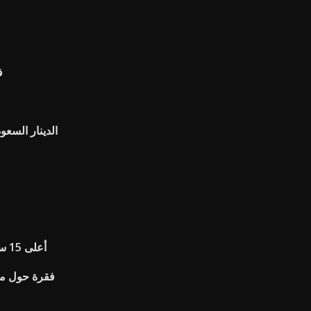
ف
الدينار السعو
أعلى 15 سنة معدلات الرهن العقاري الثابتة
فقرة حول مزا