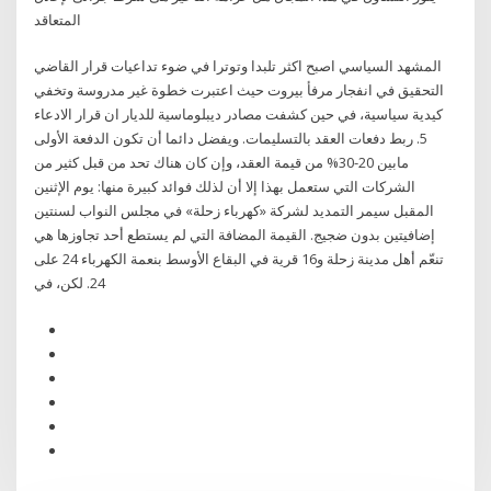
المتعاقد
المشهد السياسي اصبح اكثر تلبدا وتوترا في ضوء تداعيات قرار القاضي
التحقيق في انفجار مرفأ بيروت حيث اعتبرت خطوة غير مدروسة وتخفي
كيدية سياسية، في حين كشفت مصادر ديبلوماسية للديار ان قرار الادعاء
5. ربط دفعات العقد بالتسليمات. ويفضل دائما أن تكون الدفعة الأولى
مابين 20-30% من قيمة العقد، وإن كان هناك تحد من قبل كثير من
الشركات التي ستعمل بهذا إلا أن لذلك فوائد كبيرة منها: يوم الإثنين
المقبل سيمر التمديد لشركة «كهرباء زحلة» في مجلس النواب لسنتين
إضافيتين بدون ضجيج. القيمة المضافة التي لم يستطع أحد تجاوزها هي
تنعّم أهل مدينة زحلة و16 قرية في البقاع الأوسط بنعمة الكهرباء 24 على
24. لكن، في