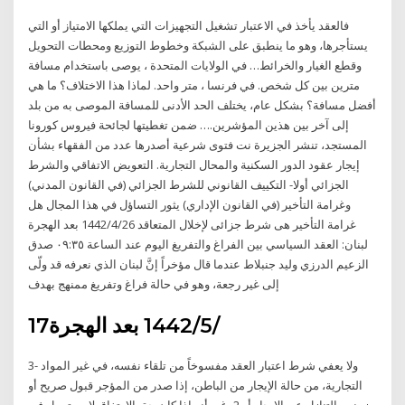
فالعقد يأخذ في الاعتبار تشغيل التجهيزات التي يملكها الامتياز أو التي
يستأجرها، وهو ما ينطبق على الشبكة وخطوط التوزيع ومحطات التحويل
وقطع الغيار والخرائط… في الولايات المتحدة ، يوصى باستخدام مسافة
مترين بين كل شخص. في فرنسا ، متر واحد. لماذا هذا الاختلاف؟ ما هي
أفضل مسافة؟ بشكل عام، يختلف الحد الأدنى للمسافة الموصى به من بلد
إلى آخر بين هذين المؤشرين.… ضمن تغطيتها لجائحة فيروس كورونا
المستجد، تنشر الجزيرة نت فتوى شرعية أصدرها عدد من الفقهاء بشأن
إيجار عقود الدور السكنية والمحال التجارية. التعويض الاتفاقي والشرط
الجزائي أولا- التكييف القانوني للشرط الجزائي (في القانون المدني)
وغرامة التأخير (في القانون الإداري) يثور التساؤل في هذا المجال هل
غرامة التأخير هى شرط جزائى لإخلال المتعاقد 26‏‏/4‏‏/1442 بعد الهجرة
لبنان: العقد السياسي بين الفراغ والتفريغ اليوم عند الساعة ٠٩:٣٥ صدق
الزعيم الدرزي وليد جنبلاط عندما قال مؤخراً إنَّ لبنان الذي نعرفه قد ولّى
إلى غير رجعة، وهو في حالة فراغ وتفريغ ممنهج بهدف
17‏‏/5‏‏/1442 بعد الهجرة
3- ولا يعفي شرط اعتبار العقد مفسوخاً من تلقاء نفسه، في غير المواد
التجارية، من حالة الإيجار من الباطن، إذا صدر من المؤجر قبول صريح أو
ضمني بالتنازل عن الإيجار أو 2- غير أنه إذا كان حق الارتفاق لا يستعمل في