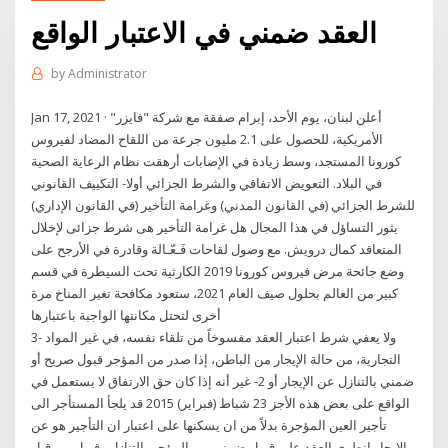
العقد ضمني في الاعتبار الواقع
by
Administrator
Jan 17, 2021 · أعلن لبنان، يوم الأحد، إبرام صفقة مع شركة "فايزر"
الأمريكية، للحصول على 2.1 مليون جرعة من اللقاح المضاد لفيروس
كورونا المستجد، وسط زيادة في الإصابات أرهقت نظام الرعاية الصحية
في البلاد. التعويض الاتفاقي والشرط الجزائي أولا- التكييف القانوني
للشرط الجزائي (في القانون المدني) وغرامة التأخير (في القانون الإداري)
يثور التساؤل في هذا المجال هل غرامة التأخير هى شرط جزائى لإخلال
المتعاقد كمال درويش. مع وصول لقاحات فَـعّـالة وقادرة في الأرجح على
وضع جائحة مرض فيروس كورونا 2019 الكارثية تحت السيطرة في قسم
كبير من العالم بحلول صيف العام 2021، ستعود مكافحة تغير المناخ مرة
أخرى لتحتل مكانتها الواجبة باعتبارها
3- ولا يعفي شرط اعتبار العقد مفسوخاً من تلقاء نفسه، في غير المواد
التجارية، من حالة الإيجار من الباطن، إذا صدر من المؤجر قبول صريح أو
ضمني بالتنازل عن الإيجار أو 2- غير أنه إذا كان حق الارتفاق لا يستعمل في
الواقع على بعض هذه الأجز 23 شباط (فبراير) 2015 قد يلجأ المستأجر الى
تأجير العين المؤجرة بدلاً من ان يسكنها على اعتبار ان التأجير هو عن
الايجار انطوى العقد على قبول ضمني من المؤجر بالتنازل وقبول من قبل