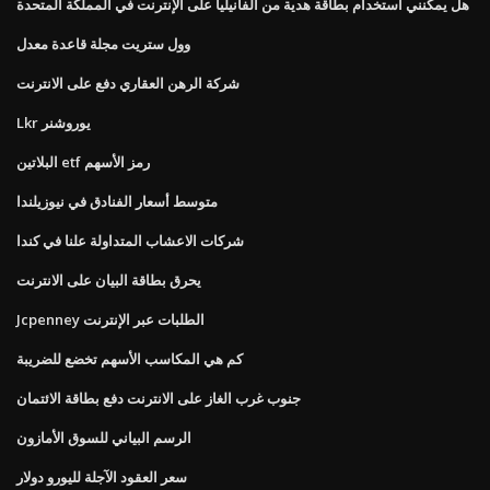
هل يمكنني استخدام بطاقة هدية من الفانيليا على الإنترنت في المملكة المتحدة
وول ستريت مجلة قاعدة معدل
شركة الرهن العقاري دفع على الانترنت
Lkr يوروشنر
البلاتين etf رمز الأسهم
متوسط ​​أسعار الفنادق في نيوزيلندا
شركات الاعشاب المتداولة علنا ​​في كندا
يحرق بطاقة البيان على الانترنت
Jcpenney الطلبات عبر الإنترنت
كم هي المكاسب الأسهم تخضع للضريبة
جنوب غرب الغاز على الانترنت دفع بطاقة الائتمان
الرسم البياني للسوق الأمازون
سعر العقود الآجلة لليورو دولار