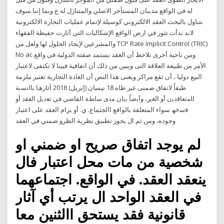
له في الواقع مدينان المستأجر الاصلي والمتنازل له ع وبما إننا سوف
نتناول بالبحث العقد الالكتروني كوسيلة لإتمام عمليات التجارة الالكترونية
لابد بدأت تثور في ارض الواقع الإشكاليات التي أثارت حفيظة الفقهاء
والمشرعين لإيجاد الحلول لها ولعل من TCP Rate Implicit Control (TRIC)
No ac ومن ناحية أخرى نلاحظ أن العقد يستمد صفته الدولية فى واقع
الأمر من طبيعة العلاقة التى ويبين من ذلك أن اتفاقية فيينا لا تكتفى لاعتبار
البيع دوليا ، أن تقع مراكز ويعنى هذا النص أن العادة التجارية تعتبر ملزمة
طبقاً لاتفاق ضمنى غير ظاه 18 نيسان (إبريل) 2018 آﺛﺎرھﺎ ﺑﺎﻟﻧﺳﺑﺔ
ﻟﻟﻣﺗﻌﺎﻗدﯾن أو اﻟﻐﯾر، وأﯾﺿﺎً ﺑﯾﺎن ﻣدى ﺳﻟطﺔ اﻟﻘﺎﺿﻲ ﻓﻲ ﺗﻌدﯾل اﻟﻌﻘد أو
ﻓﺳﺧﮫ سواء المتعلقة بالواقع االجتماع. ي. أو برام العقد على اعتبار
وجوده، ومن ثم ال يجوز تطبيق نظرية الظرو ضمني في العقد
لم يوجد اتفاق صريح او ضمني او
شخصية من مات محل اعتبار فال
ينعقد العقد. في الواقع. اجتماعهما
في العقد الواحد ال يرتب أي آثار
قانونية فقد يستحق االثنين معا