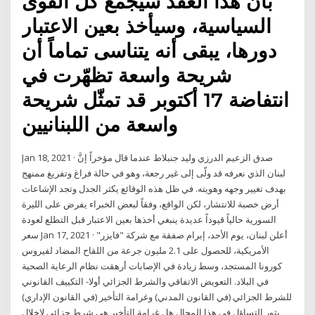
بأن هذا العقد سيجمع كل القوى
السياسية، وسيأخذ بعين الاعتبار
دورها، يبقى أنه يتناسى تماماً أن
شريحة واسعة تظهّرت في
انتفاضة 17 أكتوبر قد تمثّل شريحة
واسعة من اللبنانيين
Jan 18, 2021 · صدق الزعيم الدرزي وليد جنبلاط عندما قال مؤخراً إنَّ
لبنان الذي نعرفه قد ولّى إلى غير رجعة، وهو في حالة فراغ وتفريغ ممنهج
بهدف تغيير وجهه وهويته. في ظل هذه الوقائع يكثر الجدل وتجد الإشاعات
أرض خصبة للانتشار، لكن الواقع، وفقاً لبعض الخبراء يفرض على الليرة
السورية حالياً قيوداً عديدة ينبغي أخذها بعين الاعتبار قبل التطلع لعودة
سعر Jan 17, 2021 · أعلن لبنان، يوم الأحد، إبرام صفقة مع شركة "فايزر"
الأمريكية، للحصول على 2.1 مليون جرعة من اللقاح المضاد لفيروس
كورونا المستجد، وسط زيادة في الإصابات أرهقت نظام الرعاية الصحية
في البلاد. التعويض الاتفاقي والشرط الجزائي أولا- التكييف القانوني
للشرط الجزائي (في القانون المدني) وغرامة التأخير (في القانون الإداري)
يثور التساؤل في هذا المجال هل غرامة التأخير هى شرط جزائى لإخلال