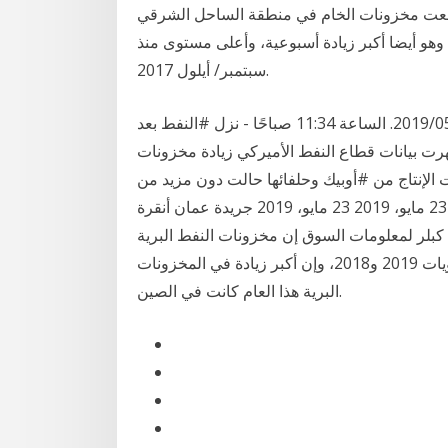
ارتفعت مخزونات الخام في منطقة الساحل الشرقي
بوع الماضي، وهو أيضا أكبر زيادة أسبوعية، وأعلى مستوى منذ
سبتمبر/ أيلول 2017.
أسعار النفط تتراجع بفعل زيادة المخزونات الأمريكية. 2019/05/22. الساعة 11:34 صباحًا - نزل #النفط بعد
رت بيانات قطاع النفط الأميركي زيادة مخزونات
 الإنتاج من #أوبيك وحلفائها حالت دون مزيد من
التراجع النفط ينخفض 1% بفعل زيادة المخزونات الأمريكية 23 مايو، 2019 23 مايو، 2019 جريدة عمان أنقرة
 كبلر لمعلومات السوق إن مخزونات النفط البرية
في ديسمبر كانون الأول ما زالت مرتفعة كثيرا عن مستويات 2019 و2018، وإن أكبر زيادة في المخزونات
البرية هذا العام كانت في الصين.