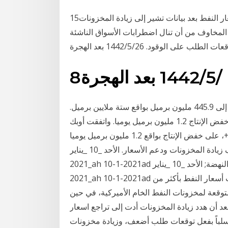
15‏‏/9‏‏/1440 بعد الهجرة 15‏‏/5‏‏/1442 بعد الهجرة انخفضت أسعار النفط بعد بيانات تشير إلى زيادة المخزونات
المخاوف من أن تنال اضطرابات الأسواق الناشئة
على الوقود. 26‏‏/5‏‏/1442 بعد الهجرة
8‏‏/5‏‏/1442 بعد الهجرة
ويأتي هذا الانخفاض في ظل زيادة المخزونات الامريكية إلى 445.9 مليون برميل بواقع ستة ملايين برميل.
وكانت روسيا ومنتجون آخرون للنفط اتفقوا مع أوبك على خفض الإنتاج 1.2 مليون برميل يوميا. واتفقت أوبك
وروسيا ومنتجون مستقلون آخرون، فيما يُعرف بأوبك+، على خفض الإنتاج بواقع 1.2 مليون برميل يوميا
اعتبارا من الأول من يناير لمدة ستة أشهر، بهدف وقف زيادة المخزونات ودعم الأسعار. الأحد _10 _يناير
_2021ah 10-1-2021ad استئناف المفاوضات بين مصر والسودان وإثيوبيا حول سد النهضة; الأحد _10 _يناير
_2021ah 10-1-2021ad وفاة الفنان المصري هادي الجيار إثر إصابته بكورونا هبطت أسعار النفط بأكثر من
دة غير متوقعة لمخزونات النفط الخام الأميركية، في حين
د أن هدد زيادة المخزونات أدت إلى تراجع اسعار
رة سلباً بفعل توقعات طلب أضعف، وزيادة مخزونات