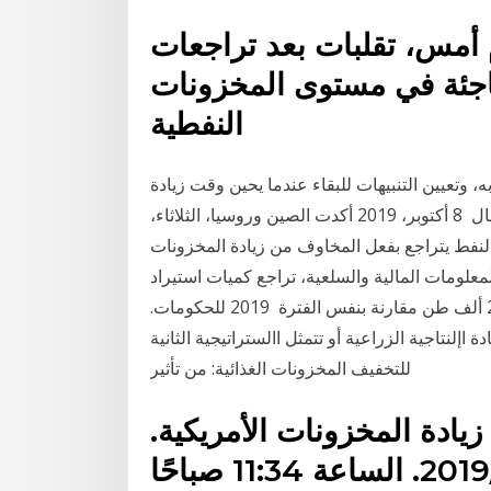
أمس، تقلبات بعد تراجعات
فاجئة في مستوى المخزونات
النفطية
تعيين التنبيهات للبقاء عندما يحين وقت زيادة
رصيدك؛ ستحصل بسهولة على قائمة كاملة بمعلومات الاتصال 8 أكتوبر، 2019 أكدت الصين وروسيا، الثلاثاء،
، النفط يتراجع بفعل المخاوف من زيادة المخزونات
أكدت شركة أسواق للمعلومات المالية والسلعية، تراجع كميات استيراد
الذرة خلال النصف الأول من عام 2019 لتصل إلى 215.284 ألف طن مقارنة بنفس الفترة 2019 للحكومات.
 اإلنتاجية الزراعية أو تتمثل االستراتيجية الثانية
للتخفيف المخزونات الغذائية: من تأثير
زيادة المخزونات الأمريكية.