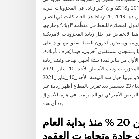
ديسمبر كانون الأول ما زالت مرتفعة كثيرا عن مستويات 2019 و2018، وإن أكبر زيادة في المخزونات البرية
هذا العام كانت في الصين. May 20, 2019 · جدة (أ ف ب) – أبدت السعوديّة والإمارات الأحد قلقهما إزاء زيادة
 الدول المصدّرة للنفط في منظّمة “أوبك” وخارجها
ا الانخفاض في ظل زيادة المخزونات الامريكية
كانت روسيا ومنتجون آخرون للنفط اتفقوا مع أوبك على
وبك وروسيا ومنتجون مستقلون آخرون، فيما يُعرف بأوبك+،
يوميا اعتبارا من الأول من يناير لمدة ستة أشهر، بهدف وقف زيادة
المخزونات ودعم الأسعار. الأحد _10 _يناير _2021ah 10-1-2021ad استئناف المفاوضات بين مصر والسودان
وإثيوبيا حول سد النهضة; الأحد _10 _يناير _2021ah 10-1-2021ad وفاة الفنان المصري هادي الجيار إثر
إصابته بكورونا هبطت أسعار النفط بأكثر من 1% الأربعاء 23 ديسمبر بعد تقرير بالقطاع أظهر زيادة غير
لرئيس الأميركي دونالد ترامب في هزة بالأسواق
بعد أن هدد
ارتفعت أسعار النفط أكثر من 20 % منذ بداية العام
ت حادة وتجاوزت العقود