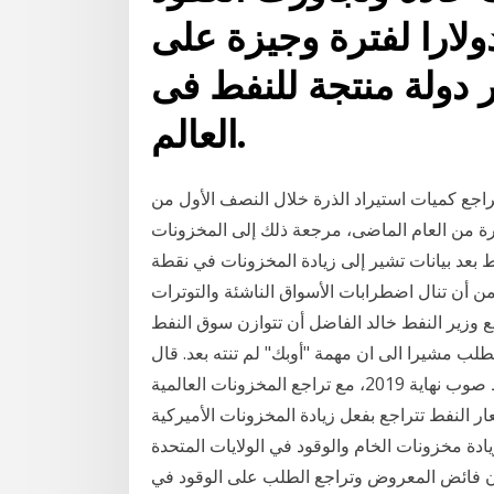
جلة للخام مستوى 70 دولارا لفترة وجيزة على
 دولة منتجة للنفط فى
العالم.
جع كميات استيراد الذرة خلال النصف الأول من
قارنة بنفس الفترة من العام الماضى، مرجعة ذلك إلى المخزونات
عد بيانات تشير إلى زيادة المخزونات في نقطة
ن أن تنال اضطرابات الأسواق الناشئة والتوترات
قع وزير النفط خالد الفاضل أن تتوازن سوق النفط
قوة الطلب مشيرا الى ان مهمة "أوبك" لم تنته بعد. قال
وزير النفط الكويتي، إنه من المتوقع أن تتوازن سوق النفط صوب نهاية 2019، مع تراجع المخزونات العالمية
ر النفط تتراجع بفعل زيادة المخزونات الأميركية
يادة مخزونات الخام والوقود في الولايات المتحدة
 فائض المعروض وتراجع الطلب على الوقود في