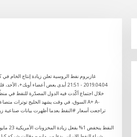
2019.04.04 - 21:51 أبدى بعض أعضاء أوبك+، ا
خلال اجتماع أكّدت فيه الدول المصدّرة للنفط في منظ
السوق، في وقت يشهد الخليج توترات متصاعدة ال
تراجعت أسعار #النفط بعدما أظهرت بيانات صناعية زيا
شراء النفط الإيراني بدءا من مايو – وقالت شركة كب