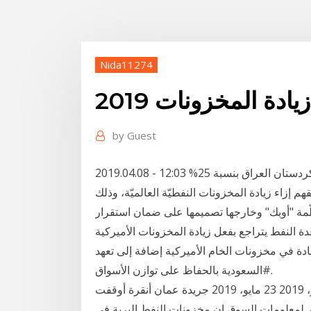
Nida11274
زيادة المخزونات 2019
by
Guest
2019.04.08 - 12:03 غازبروم نفط الروسية تعلن زيادة إنتاج الخام في كردستان العراق بنسبة 25%
لأحد، قلقهم إزاء زيادة المخزونات النفطيّة العالميّة، وذلك
ّمة "أوبك" وخارجها تصميمها على ضمان استقرار
نفط يتراجع بفعل زيادة المخزونات الأميركية A+ A-
دة في مخزونات الخام الأميركية إضافة إلى تعهد
#السعودية بالحفاظ على توازن الأسواق.
النفط ينخفض 1% بفعل زيادة المخزونات الأمريكية 23 مايو، 2019 23 مايو، 2019 جريدة عمان أنقرة أوقفت
لر لمعلومات السوق إن مخزونات النفط البرية في