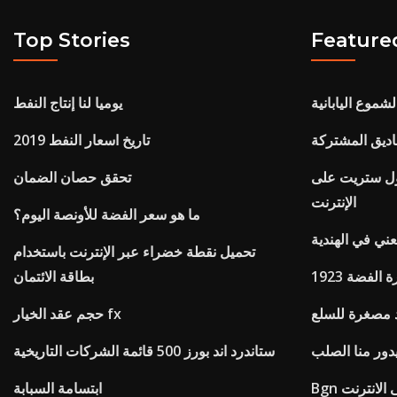
Top Stories
Feature
موع اليابانية
يوميا لنا إنتاج النفط
اديق المشتركة
تاريخ اسعار النفط 2019
ول ستريت على
تحقق حصان الضمان
الإنترنت
ما هو سعر الفضة للأونصة اليوم؟
ني في الهندية
تحميل نقطة خضراء عبر الإنترنت باستخدام
بيرة الفضة
بطاقة الائتمان
 مصغرة للسلع
حجم عقد الخيار fx
يدور منا الصلب
ستاندرد اند بورز 500 قائمة الشركات التاريخية
على الانترنت
ابتسامة السبابة