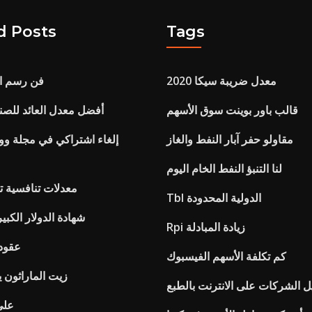
d Posts
Tags
معدل ضريبة سيكا 2020
فن رسم الش
قالب باور بوينت سوق الأسهم
أفضل معدل العائد للصن
مقاولو حفر آبار النفط والغاز
إلغاء اشتراكي في مجلة و
لنا التنبؤ النفط الخام اليوم
معدلات تنافسية تع
Tbl الدولية المحدودة
1923 شهادة الدولار الك
Rpi زيادة المبادلة
عقود
كم تكلفة الأسهم الفيسبوك
زيت الماراثون 
ل الشركات على الانترنت بالطبع
Bgn 