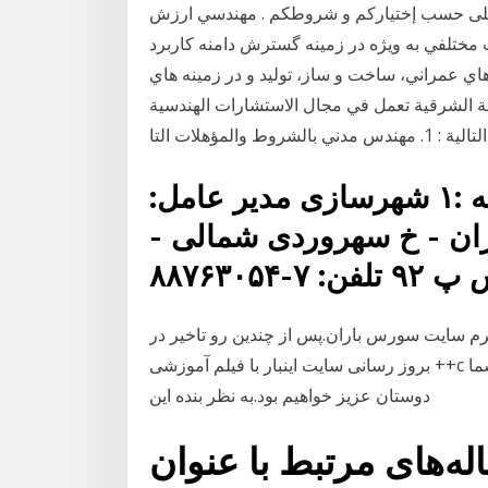
،على حسب إختياركم و شروطكم . مهندسي ارزش
مختلفي به ويژه در زمينه گسترش دامنه كاربرد
اي عمراني، ساخت و ساز، توليد و در زمينه هاي
 الشرقية تعمل في مجال الاستشارات الهندسية
لمؤهلات التا
شرکت مهندسان مشاور باوند پایه :۱ شهرسازی مدیر عامل:
ان - خ سهروردی شمالی -
-۸۸۷۶۳۰۵۴
م سایت سورس باران.پس از چندین رو تاخیر در
بروز رسانی سایت اینبار با فیلم آموزشی ++c که توسط مهندس بازرگان ارائه شده است در خدمت شما
دوستان عزیز خواهیم بود.به نظر بنده این
اله‌های مرتبط با عنوان