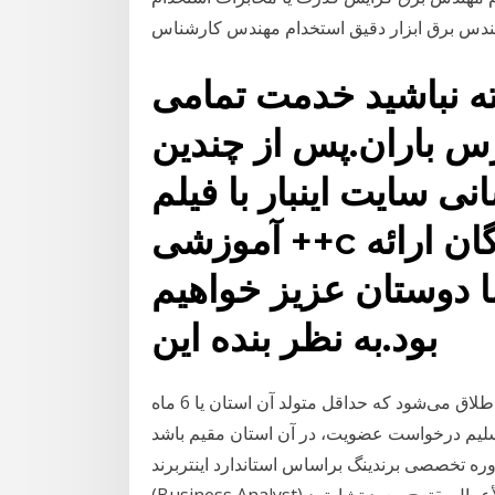
دس برق ابزار دقیق استخدام مهندس کارشناس
ه نباشید خدمت تمامی
س باران.پس از چندین
نی سایت اینبار با فیلم
آموزشی ++c که توسط مهندس بازرگان ارائه
دوستان عزیز خواهیم
بود.به نظر بنده این
تبصره 1ـ مهندس حوزه هر استان در این قانون به شخصی اطلاق می‌شود كه حداقل متولد آن استان یا 6 ماه
خواست عضویت، در آن استان مقیم باشد. Brand Management آموزش و
خصصی برندینگ براساس استاندارد اینتربرند Branding, مشاوره برندینگ محلل الأعمال