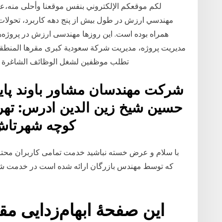
لكم موقعكم الإلكتروني بنفس موقعنا وأحلى منه
مهندسي ارزش در طول بيش از پنج دهه كاربرد، تحولات 
همراه بوده است. اين روزها مهندسی ارزش در پروژه‌ه
مديريت پروژه، مديريت شركة سعودية كبرى مقرها المنطقة
تطلب موظفين لشغل الوظائف الشاغرة التالية : 1. مهندس مدني بالشروط وا
حسین شیخ زین الدین ادرس: تهر
کوچه شهرتاش پ ۹۲ تلفن: ۷
با سلام و عرض خسته نباشید خدمت تمامی کاربران محتر
این صفحهٔ ابهام‌زدایی مق