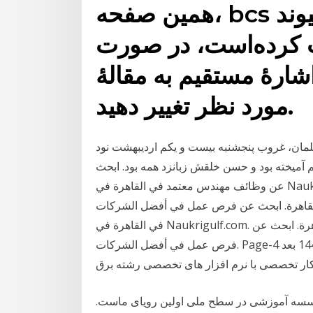
همین صفحه، bcs را فهرست می‌کند. اگر یک پیوند
یت کرده‌است، در صورت
اشارهٔ مستقیم به مقالهٔ
مورد نظر تغییر دهید.
لمان، غروب پنجشنبه بیست و یکم اردیبهشت نود
م آمیخته بود و حسن خلقش زبانزد همه بود. ابحث
عن وظائف مهندس معتمد في القاهرة في Naukrigulf.com. البحث والتقدم لشغل وظائف مهندس
 ابحث عن فرص عمل في أفضل الشركات. Page-5 ابحث عن وظائف مهندس معتمد
في القاهرة في Naukrigulf.com. البحث والتقدم لشغل وظائف مهندس تشارترد في القاهرة. ابحث عن
فرص عمل في أفضل الشركات. Page-4 التراخیص والشهادات مهندسان مشاور بنیان 28‏‏/2‏‏/1441 بعد
 مؤسسه آموزشی در سطح ملی اولین رویای ماست.