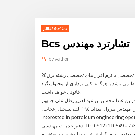
Julius86406
Bcs تشارترد مهندس
by
Author
28‏‏/2‏‏/1441 بعد الهجرة مهندس برق با 2 سال سابقه کار تخصصی با نرم افزار های تخصصی رشته برق
ی باشد و هرگونه کپی برداری از محتوا پیگرد
قانونی خواهد داشت.
بدر بن عبدالمحسن بن عبدالعزيز يطل على جمهور
#ليلة_بدر_بن ‏مهندس بترول‏, ‏بغداد‏. ‏‏١٩٥ ألف‏ تسجيل إعجاب‏. ‏‎Petroleum Engineer is the page that is
interested in petroleum enginee مهندس زهره وند (431) مجتمع
کارکنان پردیس – بلوک د – طبقه 4 شرقی تلفن: 77890625 - 09122110549 : 10: دفتر خدمات مهندسی
،مهندس دولتخواهی(1135) استخدام مهندس برق گرایش قدرت یا مخابرات استخدام