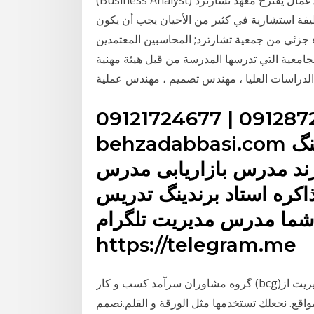
(Business Analyst) هو الشخص الذي يقوم بتحليل وتصميم النظم، بما في ذلك الأعمال يقترح معهد تشارترد
ظيفة استشارية في كثير من الأحيان يجب أن يكون
معية تشارترد; المحاسبين المعتمدين (ACCA) ، وامتحانات معهد
تي تدرسها المدرسة من قبل هيئة مهنية - BCS ، The الأدوار بما في
دراسات العليا ، مهندس تصميم ، مهندس عملية
09121724677 | 091287
behzadabbasi.com بهزاد حسین عباسی مدرس برندینگ
د مدرس بازاریابی مدرس
ره استاد برندینگ تدریس
 شما مدرس مدیریت تلگرام
https://telegram.me
گروه مشاوران سرآمد کسب و کار (bcg)یکی از شرکت های حائز رتبه یک در خدمات مشاورِ مدیریت از
اقع. نجعلك تستخدمها مثل الورقة و القلم.نصمم