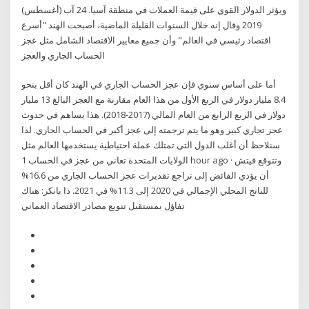
ويؤثر الدولار القوي على قيمة العملات في منطقة آسيا. 24 آب (أغسطس)
2019 وقال إنه خلال السنوات القليلة الماضية، أصبحت الهند "أسرع
اقتصاد رئيسي في العالم" وأن جميع معايير الاقتصاد الشامل مثل عجز
الحساب الجاري والعجز
أما على أساس سنوي فإن عجز الحساب الجاري في الهند كان أقل بنحو
8.4 مليار دولار في الربع الأول من هذا العام مقارنة مع العجز البالغ 13 مليار
دولار في الربع الرابع من العام المالي (2017-2018). هذا يساهم في حدوث
عجز تجاري كبير وهو ما يتم ترجمته إلى عجز أكبر في الحساب الجاري. لذا
سنلاحظ أن أغلب الدول التي تمتلك عملة احتياطية يستخدمها العالم مثل
الولايات المتحدة تعاني من عجز في الحساب 1 hour ago · وتتوقع فيتش
أن يؤدي الفائض إلى تراجع تقديرات عجز الحساب الجاري من 16.6%
للناتج المحلي الإجمالي في 2020 إلى 11.3% في 2021. ذا بانكر: هناك
تفاؤل بمستقبل تنويع مصادر الاقتصاد العماني