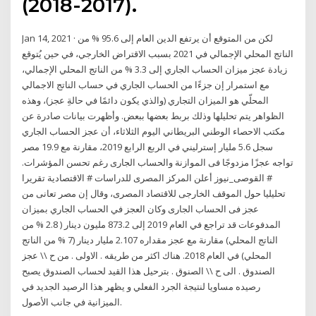
(2017-2018).
Jan 14, 2021 · لكن من المتوقع أن يرتفع الدين العام إلى 95.6 % من
الناتج المحلي الإجمالي في 2021 بسبب الاقتراض الخارجي، في حين يُتوقع
زيادة عجز ميزان الحساب الجاري إلى 3.3 % من الناتج المحلي الإجمالي،
مع استمرار إن جزءًا من الحساب الجاري في حساب الناتج الاجمالي
المحلّي هو الميزان التجاري (والذي يكون دائمًا في حالةِ عجز)، وهذه
الظواهر يتم تحليلها وذلك بربط بعضها ببعض. وأظهرت بيانات صادرة عن
مكتب الاحصاء الوطني البريطاني اليوم الثلاثاء، أن عجز الحساب الجاري
سجل 5.6 مليار إسترليني في الربع الرابع 2019، مقارنة مع 19.9 مصر
تواجه عجزًا مزدوجًا فى الموازنة والحساب الجارى رغم تحسن المؤشرات.
# القوصى_نيوز أعلن المركز المصرى للدراسات # الاقتصادية تقريرا
تحليليا حول الموقف الخارجى للاقتصاد المصرى، وقال إن مصر تعانى من
عجز فى الحساب الجارى وكان العجز في الحساب الجاري بميزان
المدفوعات قد تراجع في العام 2019 إلى 873.2 مليون دينار ( 2.8 % من
الناتج المحلي) مقارنة مع عجز مقداره 2.107 مليار دينار (7 % من الناتج
المحلي) في العام 2018. هناك اكثر من طريقه . الاولى . من ح \\ عجز
الصندوق . الى ح \\ الصنوق . بترحيل هذا القيد لحساب الصندوق يصبح
رصيده مساويا لنتيجة الجرد الفعلي و يظهر هذا الرصيد الجديد في
الميزانية في جانب الأصول.