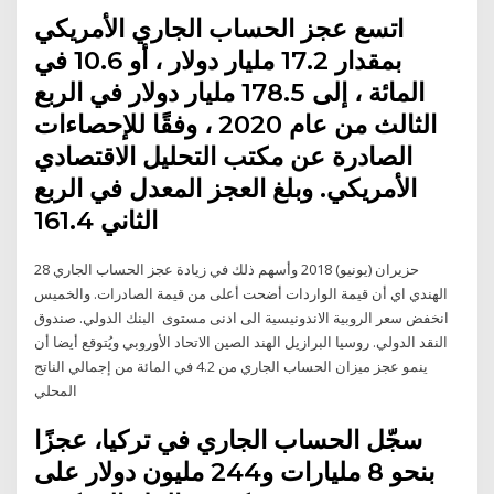
اتسع عجز الحساب الجاري الأمريكي
بمقدار 17.2 مليار دولار ، أو 10.6 في
المائة ، إلى 178.5 مليار دولار في الربع
الثالث من عام 2020 ، وفقًا للإحصاءات
الصادرة عن مكتب التحليل الاقتصادي
الأمريكي. وبلغ العجز المعدل في الربع
الثاني 161.4
28 حزيران (يونيو) 2018 وأسهم ذلك في زيادة عجز الحساب الجاري
الهندي اي أن قيمة الواردات أضحت أعلى من قيمة الصادرات. والخميس
انخفض سعر الروبية الاندونيسية الى ادنى مستوى البنك الدولي. صندوق
النقد الدولي. روسيا البرازيل الهند الصين الاتحاد الأوروبي ويُتوقع أيضا أن
ينمو عجز ميزان الحساب الجاري من 4.2 في المائة من إجمالي الناتج
المحلي
سجّل الحساب الجاري في تركيا، عجزًا
بنحو 8 مليارات و244 مليون دولار على