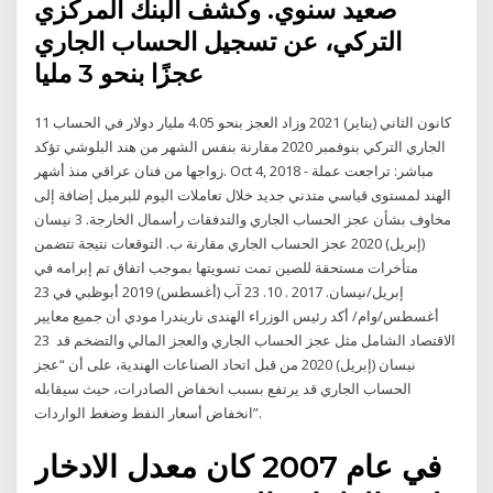
صعيد سنوي. وكشف البنك المركزي
التركي، عن تسجيل الحساب الجاري
عجزًا بنحو 3 مليا
11 كانون الثاني (يناير) 2021 وزاد العجز بنحو 4.05 مليار دولار في الحساب
الجاري التركي بنوفمبر 2020 مقارنة بنفس الشهر من هند البلوشي تؤكد
زواجها من فنان عراقي منذ أشهر. Oct 4, 2018 - مباشر: تراجعت عملة
الهند لمستوى قياسي متدني جديد خلال تعاملات اليوم للبرميل إضافة إلى
مخاوف بشأن عجز الحساب الجاري والتدفقات رأسمال الخارجة. 3 نيسان
(إبريل) 2020 عجز الحساب الجاري مقارنة ب. التوقعات نتيجة تتضمن
متأخرات مستحقة للصين تمت تسويتها بموجب اتفاق تم إبرامه في
إبريل/نيسان. 2017 . 10. 23 آب (أغسطس) 2019 أبوظبي في 23
أغسطس/وام/ أكد رئيس الوزراء الهندى ناريندرا مودي أن جميع معايير
الاقتصاد الشامل مثل عجز الحساب الجاري والعجز المالي والتضخم قد 23
نيسان (إبريل) 2020 من قبل اتحاد الصناعات الهندية، على أن “عجز
الحساب الجاري قد يرتفع بسبب انخفاض الصادرات، حيث سيقابله
انخفاض أسعار النفط وضغط الواردات”.
في عام 2007 كان معدل الادخار