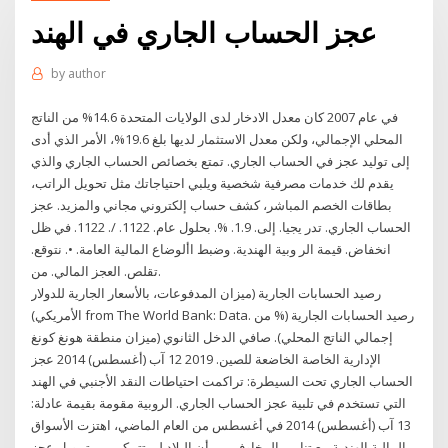
عجز الحساب الجاري في الهند
by
author
في عام 2007 كان معدل الادخار لدى الولايات المتحدة 14.6% من الناتج
المحلي الإجمالي، ولكن معدل الاستثمار لديها بلغ 19.6%، الأمر الذي أدى
إلى توليد عجز في الحساب الجاري. تمتع بخصائص الحساب الجاري والذي
يقدم لك خدمات مصرفية شخصية ويلبي احتياجاتك مثل تحويل الراتب،
بطاقات الخصم المباشر، كشف حساب إلكتروني مجاني والمزيد. عجز
الحساب الجاري. تدر يجيا. إلى. 1.9. %. بحلول عام. 1122. /. 1122. في ظل
انخفاض. قيمة الر وبية الهندية. وضبط األوضاع المالية العامة. •. نتوقع.
تقلص. العجز المالي. من.
رصيد الحسابات الجارية (ميزان المدفوعات، بالأسعار الجارية للدولار
الأمريكي) from The World Bank: Data. رصيد الحسابات الجارية (% من
إجمالي الناتج المحلي). صافي الدخل الثانوي (ميزان منطقة هونغ كونغ
الإدارية الخاصة الخاضعة للصين. 2019 12 آب (أغسطس) 2014 عجز
الحساب الجاري تحت السيطرة: تراكمت احتياطات النقد الأجنبي في الهند
التي تستخدم في تلبية عجز الحساب الجاري. الروبية مقومة بقيمة عادلة:
13 آب (أغسطس) 2014 في أغسطس من العام الماضي، اهتزت الأسواق
المالية الهندية مع تنامي المخاوف من أن البلاد لن تتمكن من تمويل عجز