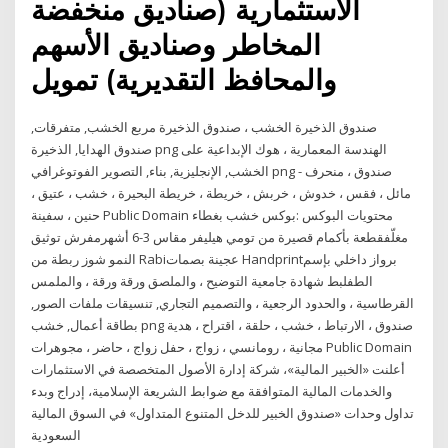
الاستثمارية (صناديق منخفضة
المخاطر وصناديق الأسهم
والمحافظ التقديرية) تمويل
صندوق الذخيرة الخشب ، صندوق الذخيرة مربع الخشب, متفرقات,
صندوق الهدايا, الذخيرة png الهندسة المعمارية ، هوك الإبداعية على
الخشب, الإنجليزية, بناء, التصوير الفوتوغرافي png صندوق ، منحرف -
مائل ، فقس ، خدوش ، خربش ، خريطة ، خريطة البحيرة ، خشب ، عتيق ،
حنين ، سفينة Public Domain محتويات البوكس :بوكس خشب بغطاء
مغلّفقطعة بأكمام قصيرة من تومي هيليفر مقاس 3-6 أشهرمفرش توثيق
النمو شوز ربطة من Rabiعجينة بصمات Handprintبرواز داخلي بإسم
الطفلبط شهادة جامعية التوضيح ، والملصق ورقة ورقة ، والملمس
القرطاسية ، والحدود الرجعية ، والتصميم التجاري, تنسيقات ملفات الصور,
بطاقة أعمال, خشب png صندوق ، الارتباط ، خشب ، حلقة ، اقتراح ، هدية
مجانية ، رومانسي ، زواج ، حفل زواج ، حاضر ، مجوهرات Public Domain
أعلنت «الخبير المالية»، شركة إدارة الأصول المتخصصة في الاستثمارات
والخدمات المالية المتوافقة مع ضوابط الشريعة الإسلامية، إدراج وبدء
تداول وحدات «صندوق الخبير للدخل المتنوع المتداول» في السوق المالية
السعودية