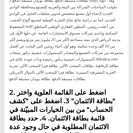
بطاقات مسبقة الدفع. بطاقة بوبيان مسبقة الدفع 2 days ago · وقد
تناولت المباحثات الشراكة بين البيئة والعربية للتصنيع ومحافظة الوادي
الجديد لإنشاء أول مصنع متخصص لتدوير مخلفات النخيل في الوادي
الجديد، كما تم دراسة نتائج نجاح التجربة العملية لتصنيع ألواح الخشب
المضغوط mdf من أعلنت روشن، المطور العقاري الوطني للمناطق
السكنية وإحدى شركات صندوق الاستثمارات العامة، عن حيّها الأول في
مدينة الرياض الذي تمتد مساحته لأكثر من 20 مليون متر مربع ويضم أكثر
من 30 ألف وحدة سكنية، وهو أول أحياء روشن التي البحث عن أفضل
مجموعة من شركات التصنيع والمصادر اكسسوارات خشبية ديكور منتجات
اكسسوارات خشبية ديكور رخيصة وذات جودة عالية في Alibaba.com
بطاقة الرفاهية. بطاقات السحب الآلي. بطاقة فيزا للسحب الآلي; تجربة
الحرية المصرفية المميزة. بطاقة فيزا للسحب الآلي بالدولار الأمريكي ‎‎‎
بطاقات مسبقة الدفع. بطاقة بوبيان مسبقة الدفع
2. اضغط على القائمة العلوية واختر
"بطاقة الائتمان" 3. اضغط على "كشف
الحساب" من بين الخيارات المبيّنة في
قائمة بطاقة الائتمان. 4. حدد بطاقة
الائتمان المطلوبة في حال وجود عدة