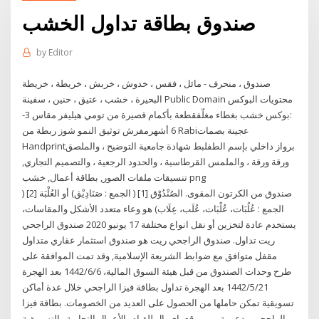
صندوق بطاقة تداول الخشب
by
Editor
صندوق ، منحرف - مائل ، فقس ، خدوش ، خربش ، خريطة ، خريطة
البحيرة ، خشب ، عتيق ، حنين ، سفينة Public Domain محتويات البوكس
:بوكس خشب بغطاء مغلّفقطعة بأكمام قصيرة من تومي هيليفر مقاس 3-
6 أشهرمفرش توثيق النمو شوز ربطة من Rabiعجينة بصمات
Handprintبرواز داخلي بإسم الطفلبط شهادة جامعية التوضيح ، والملصق
ورقة ورقة ، والملمس القرطاسية ، والحدود الرجعية ، والتصميم التجاري,
تنسيقات ملفات الصور, بطاقة أعمال, خشب png
صندوق من الكرتون المقوى. الصُنْدُوْق [1] ( الجمع : صَنَادِيْق) أو العُلْبَة [2] (
الجمع : عُلُبَات، عُلْبَات، عُلَب، عِلَاب) هو وعاء متعدد الأشكل والمقاسات،
يستخدم عادة لتخزين أو نقل انواع مختلفة 17 يونيو 2020 صندوق الراجحي
ريت تداول. صندوق الراجحي ريت هو صندوق استثمار عقاري متداول
مقفل متوافق مع ضوابط الشريعة الإسلامية, وقد تمت الموافقة على
طرح وحدات الصندوق من قبل هيئة السوق المالية، 6‏‏/6‏‏/1442 بعد الهجرة
21‏‏/5‏‏/1442 بعد الهجرة تداول بطاقة فيزا الراجحي خلال عدة أماكن
تسويقية تمكن حاملها من الحصول على العديد من الخصومات. بطاقة فيزا
الراجحي مدعومة من موقع باي بال للقيام بالأعمال التجارية والتسويقية