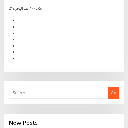
21‏‏/5‏‏/1442 بعد الهجرة
Go
New Posts