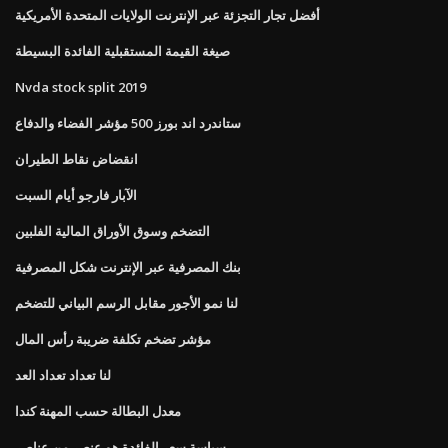
أفضل تجار التجزئة عبر الإنترنت الولايات المتحدة الأمريكية
صيغة القيمة المستقبلية الفائدة البسيطة
Nvda stock split 2019
ستاندرد اند بورز 500 مؤشر الفضاء والدفاع
انقضاض نقاط الطيران
الآبار فارجو أيام السبت
التضخم وسوق الأوراق المالية الفلبين
بنك المصرفية عبر الإنترنت شكل المصرفية
لنا نمو الأجور مقابل الرسم البياني للتضخم
مؤشر تضخم تكلفة ضريبة رأس المال
لنا تعداد تعداد العد
معدل البطالة حسب المهنة كندا
سياسة سعر الفائدة هو عنصر من عناصر