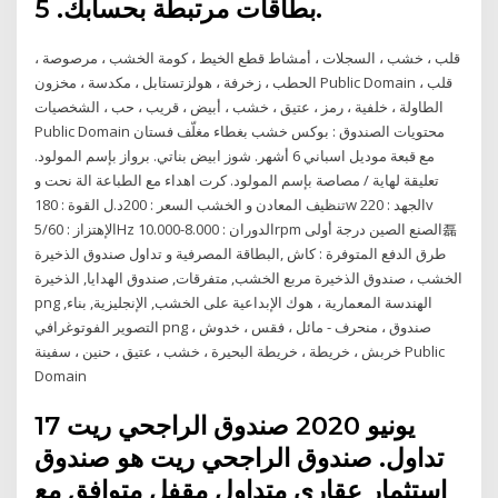
بطاقات مرتبطة بحسابك. 5.
قلب ، خشب ، السجلات ، أمشاط قطع الخيط ، كومة الخشب ، مرصوصة ،
الحطب ، زخرفة ، هولزتستابل ، مكدسة ، مخزون Public Domain قلب ،
الطاولة ، خلفية ، رمز ، عتيق ، خشب ، أبيض ، قريب ، حب ، الشخصيات
Public Domain محتويات الصندوق : بوكس خشب بغطاء مغلّف فستان
مع قبعة موديل اسباني 6 أشهر. شوز ابيض بناتي. برواز بإسم المولود.
تعليقة لهاية / مصاصة بإسم المولود. كرت اهداء مع الطباعة الة نحت و
تنظيف المعادن و الخشب السعر : 200د.ل القوة : 180w الجهد : 220v
الإهتزاز : 5/60Hz الدوران : 8.000-10.000rpm الصنع الصين درجة أولى磊
طرق الدفع المتوفرة : كاش ,البطاقة المصرفية و تداول صندوق الذخيرة
الخشب ، صندوق الذخيرة مربع الخشب, متفرقات, صندوق الهدايا, الذخيرة
png الهندسة المعمارية ، هوك الإبداعية على الخشب, الإنجليزية, بناء,
التصوير الفوتوغرافي png صندوق ، منحرف - مائل ، فقس ، خدوش ،
خربش ، خريطة ، خريطة البحيرة ، خشب ، عتيق ، حنين ، سفينة Public
Domain
17 يونيو 2020 صندوق الراجحي ريت
تداول. صندوق الراجحي ريت هو صندوق
استثمار عقاري متداول مقفل متوافق مع