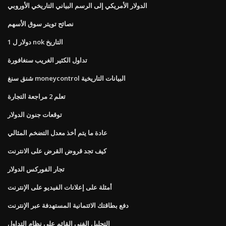
الدولار الأمريكي إلى الرسم البياني التاريخي الأوروبي
نصائح تويتر سوق الأسهم
1 دولار ل nok التاريخ
تداول الكثير الغريب سنغافورة
شنق سنغ moneycontrol البيانات التاريخية
تعلم 2 مراجعة التجارة
توقعات جنون الدولار
عادة ما يتم أخذ معدل التضخم المثالي
كيف تجد قروض القرض على الانترنت
تجار الفوركس الدولار
أمثلة على إعلانات الفيديو على الإنترنت
دفع بطاقتك الائتمانية المستهدفة عبر الإنترنت
التحليل الفني القائم على نظام التداول