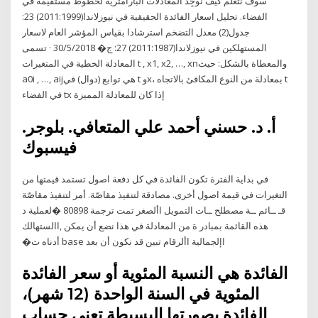
سوف نتعلَّم كيف نُوجِد المعادلات البارامترية لخطوط مستقيمة في
الفضاء. تحليل اسعار الفائدة الحقيقية في نيوزلاندا(2011:1999) 23:
جدول(2) معدل التضخم استرشادا بقياس المؤشر العام لاسعار
المستهلكين في نيوزلاندا(2011:1987) 27: ج� 30/5/2018 · تسمى
المعادلة الخطية في المتغيرات t , x1, x2, …, xnوالمعطاة بالشكل: حيث
a0i , …, aijهي توابع (دوال) في t وx، بمعادلة من النوع المكافئ بالاتجاه t
في الفضاء tx إذا كان للمعادلة المميزة
أ. د. حسني أحمد علي المتعافي. بلوجر.
فيسبوك
في بداية الفترة تكون الفائدة في كل دفعة اصول تستمد قيمتها من
التغيرات في قيمة اصول أخرى. مصادقة لتنفيذ مقاصّة. أمر لتنفيذ مقاصّة
لعملية د� ‫‪80898‬‬ ‫قـ ــائم ــة مصطلح ــات التمويل األصغر‬ ‫تمت ترجمة
‫اإلجمالية‬ ‫األرقام‬ ‫تبين‬ ‫قد‬ ‫نكون‬ ‫أن‬ ‫بعد‬ base ‫أدناه‬ ‫ت�
الفائدة هي النسبة المئوية أو سعر الفائدة
المئوية في السنة الواحدة (12 شهر)،
الفائدة بصورتها البسيطة تعني حساب