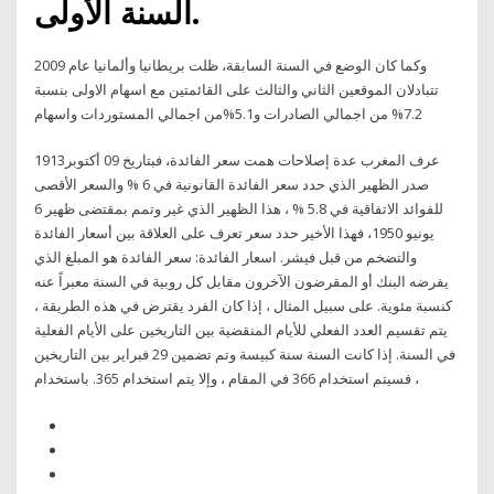
السنة الأولى.
وكما كان الوضع في السنة السابقة، ظلت بريطانيا وألمانيا عام 2009
تتبادلان الموقعين الثاني والثالث على القائمتين مع اسهام الاولى بنسبة
7.2% من اجمالي الصادرات و5.1%من اجمالي المستوردات واسهام
عرف المغرب عدة إصلاحات همت سعر الفائدة، فبتاريخ 09 أكتوبر1913
صدر الظهير الذي حدد سعر الفائدة القانونية في 6 % والسعر الأقصى
للفوائد الاتفاقية في 5.8 % ، هذا الظهير الذي غير وتمم بمقتضى ظهير 6
يونيو 1950، فهذا الأخير حدد سعر تعرف على العلاقة بين أسعار الفائدة
والتضخم من قبل فيشر. اسعار الفائدة: سعر الفائدة هو المبلغ الذي
يفرضه البنك أو المقرضون الآخرون مقابل كل روبية في السنة معبراً عنه
كنسبة مئوية. على سبيل المثال ، إذا كان الفرد يقترض في هذه الطريقة ،
يتم تقسيم العدد الفعلي للأيام المنقضية بين التاريخين على الأيام الفعلية
في السنة. إذا كانت السنة سنة كبيسة وتم تضمين 29 فبراير بين التاريخين
، فسيتم استخدام 366 في المقام ، وإلا يتم استخدام 365. باستخدام