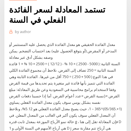
تستمد المعادلة لسعر الفائدة
الفعلي في السنة
by
author
معدل الفائدة الحقيقي هو معدل الفائدة الذي يحصل عليه المستثمر أو
المدخر أو المقرض (أو يتوقع الحصول عليه) بعد احتساب التضخم. يمكن
وصفه بشكل أدق عبر معادلة
السنة الثانية: ( 5000 - 2500 ) × 10 % - ( 12/12 ) = 2500 × 10 % × 1 فائدة
السنة الثانية = 250 تضاف إلى القرض. نلاحظ أن مجموع الفائدة الكلي
في هذا النوع ( 500 + 250 ) = 750 أقل من غيرها.. الفائدة الثابتة وهي
الفائدة التي تتميز بأنها فائدة غير متغيرة يتم تحديدها من قيمة القرض
وفقا لاستخدام برامج محاسبية في السعودية وعن طريق المعادلة: مبلغ
القرض ×{نسبة القرض ×عدد أعوام القرض. أما إذا حسبنا دفعات القرض
نفسه بشكل يومي سوف يكون معدل الفائدة الفعلي يساوي
(1+.05/365)^365 – 1، حيث يصبح معدل الفائدة الفعلي هو 5.12%، ونلاحظ
أن المعدل الفعلي سوف يكون أكبر في الغالب من المعدل المعلن. في
حالة نمو الأرباح الموزعة بمعدل ثابت قدره g ، فإن المعادلة تقل إلى هنا D
1 هي أرباح الأسهم في السنة الأولى و D j هي أرباح تتم مقارنة سعر