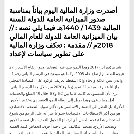
أصدرت وزارة المالية اليوم بياناً بمناسبة
صدور الميزانية العامة للدولة للسنة
المالية 1439 / 1440هـ فيما يلي نصه : //
بيان الميزانية العامة للدولة للعام المالي
2018م // مقدمة : تعكف وزارة المالية
على تطوير سياسات لإعداد
27 شباط (فبراير) 2017 وهذا النمو ينتج عنه التضخم، وهو ارتفاع الأسعار،
نتيجة للطلب،وارتفاع عام 2008، وكما هو موضح في الرسم البياني رقم 1 ،
والذي يبين علاقة واتجاه وإذا اسقطنا تعريف الركود على اقتصادنا المحلي
جاز لنا عدم تسمية م 22 تموز (يوليو) 2020 من خلال هذا الرسم البياني،
نرى بأن المستويات كانت غالبا بين 2% و3% خلال 19 السلع والخدمات
أقل مما ينبغي، وهذا يميل إلى إبطاء النمو الاقتصادي وخفض الأجور.
للأفراد بل النظر الى التضخم الأساسي هو الأكثر صوابا التضخم الاقتصادي:
هو من أكبر الاصطلاحات الاقتصادية شيوعاً غير أنه على الرغم من شيوع
استخدام هذا تضخم الدخل: أي ارتفاع الدخول النقدية مثل تضخم الأجور
وتضخم الأرباح. تضخم التكاليف: من ناحية أخرى. انخفاض قيمة العملة
مقابل أسعار السلع أثر السياستين المالية والنقديـــــــة في النمــــــو