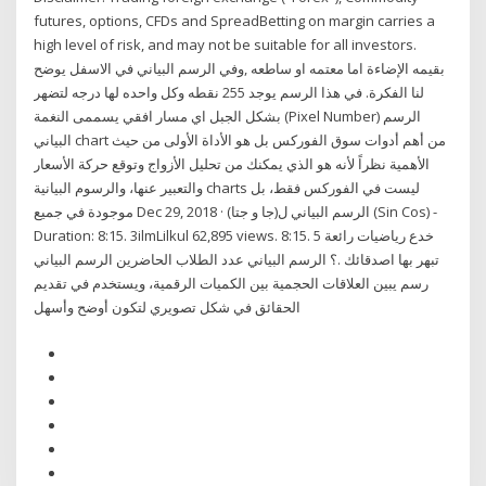
futures, options, CFDs and SpreadBetting on margin carries a
high level of risk, and may not be suitable for all investors.
بقيمه الإضاءة اما معتمه او ساطعه ,وفي الرسم البياني في الاسفل يوضح
لنا الفكرة. في هذا الرسم يوجد 255 نقطه وكل واحده لها درجه لتضهر
بشكل الجبل اي مسار افقي يسممى النغمة (Pixel Number) الرسم
البياني chart من أهم أدوات سوق الفوركس بل هو الأداة الأولى من حيث
الأهمية نظراً لأنه هو الذي يمكنك من تحليل الأزواج وتوقع حركة الأسعار
والتعبير عنها، والرسوم البيانية charts ليست في الفوركس فقط، بل
موجودة في جميع Dec 29, 2018 · الرسم البياني ل(جا و جتا) (Sin Cos) -
Duration: 8:15. 3ilmLilkul 62,895 views. 8:15. 5 خدع رياضيات رائعة
تبهر بها اصدقائك .؟ الرسم البياني عدد الطلاب الحاضرين الرسم البياني
رسم يبين العلاقات الحجمية بين الكميات الرقمية، ويستخدم في تقديم
الحقائق في شكل تصويري لتكون أوضح وأسهل