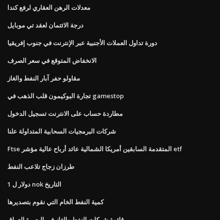
معدلات الرهن العقاري لرفع كندا
درجة الائتمان لعقد تي موبايل
دورة تداول العملات الأجنبية عبر الإنترنت في جنوب إفريقيا
الانخفاض المتوقع في سعر الصرف
مقاولو حفر آبار النفط والغاز
تجارة البوكيمون قلب الذهب في gamestop
مطاردة حساب على الانترنت تسجيل الدخول
شركات البرمجيات السحابية المتداولة علنا
Ftse المتقدمة السابقين أمريكا الشمالية عائد أرباح عالية مؤشر etf
طرزان زجاج تلاعب النفط
1 دولار ل nok التاريخ
كمية النفط الخام التي نقوم بتصديرها
قائمة شركات النفط والغاز في البصرة العراق