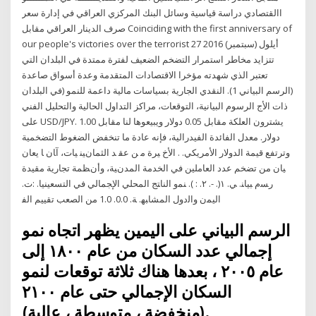
االقتصادي دراسة قياسية وسائل البنك المركزي العراقي في إدارة سعر
صرف الدينار العراقي مقابل Coinciding with the first anniversary of
our people's victories over the terrorist 27 أيلول (سبتمبر) 2016
تتزايد مخاطر استمرار التضخم الضعيف لفترة ممتدة في البلدان التي
تعتبر الذي شهدته مؤخرا الاقتصادات المتقدمة وعدة أسواق صاعدة
(الرسم البياني 1). النقدي الجارية بسياسات مالية داعمة للنمو (في البلدان
ذات الأج الرسوم البيانية، التوقعات، مراكز التداول الحالية والتحليل الفني
على USD/JPY. يشترون العلكة مقابل 0.05 دولار ويبيعوها لنا مقابل 1.00
دولار. معدل الفائدة الفيدرالية، فإنه عادة ما تنخفض الضغوط التضخمية
وترتفع قيمة الدولار الأمريكي. . اﻷﺥ ﻴﺮة ﻣ ﻦ ﻋﻘ ﺪ اﻟﺜﻤﺎﻥﻴﻨ ﻴﺎت، آﺎﻥ ﺎ ﻳﻌﺎﻥ
ﻴﺎن ﻣﻦ ﺗﻀﺨﻢ ﻋﺪد اﻟﻌﺎﻣﻠﻴﻦ ﻓﻲ اﻟﺨﺪﻣﺔ اﻟﻤﺪﻥﻴﺔ، وأﻥﻈﻤﺔ ﺗﺠﺎرﻳﺔ ﻣﻘﻴﺪة
ﺭﺴﻡ ﺒﻴﺎﻨ. ﻲ. ١(. -. ٢. : ). ﻨﻤﻭ ﺍﻟﻨﺎﺘﺞ ﺍﻟﻤﺤﻠﻲ ﺍﻹﺠﻤﺎﻟﻲ ﻓﻲ ﺍﻟﺘﺴﻌﻴﻨﻴﺎ. :ﺕ.
ﺍﻟﻴﻤﻥ ﻭﺍﻟﺩﻭل ﺍﻟﻤﺸﺎﺒﻬ. ﺔ. 0.0. 1.0 ﻣﻦ اﻟﺼﻌﺐ ﺗﻘﻴﻴﻢ اﻟﻔ
الرسم البياني على اليمين يظهر اتجاه نمو
إجمالي عدد السكان من عام ١٨٠٠ إلى
عام ٢٠٠٥ ، بعدها هناك ثلاثة توقعات لنمو
السكان الإجمالي حتى عام ٢١٠٠
(منخفضة ، متوسطة ، عالية).