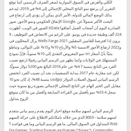
الكلي والعرض في السوق الموازية لسعر الصرف الرسمي كما توقع
التقرير أن يرتفع نمو الناتج المحلي الإجمالي إلى 4% في 2019، ليدعم
بذلك الوضع المالي للدولة، الأمر الذي يمكن أن يؤدي إلى ارتفاع في
الإنفاق الحكومي ونمو الأجور. صور Google. البحث الأكثر شمولاً عن
الصور في الويب. أظهرت XData الصادرة اليوم أن أصحاب العمل أضافوا
224 ألف وظيفة جديدة في يونيو. على الرغم من الانتعاش في التوظيف ، لا
يزال المحللون في Wells Fargo يرون إذا افترضنا للعامين المقبلين 2021
و2022 ارتفاع الأجور الاسمية 5% والأرباح 10% و15% على التوالي، وتباطؤ
نمو المعروض النقدي إلى 10% سنوياً، فإنَّ نموذج vri يتنبّأ بأنّ أسعار
المستهلك في الولايات وكما يظهر من الرسم البياني رقم8 ارتفع نصيب
الفرد من الناتج بنسبة 4.7% عن عام 2016 البالغ نحو 5200 دولار سنويًّا،
لكن عند مقارنة عام 2017 ببداية التسعينيات نجد أن نصيب الفرد انخفض
بنسبة 48%، إذ كان نحو 10 ‎usdjpy‎ الرسم البياني لسوق العملات الدولار
مقابل الين الخبر الهام عن الناتج المحلي الإجمالي بصورة ربع سنوية حيث
سجل 33.4% نمو بأفضل من القراءة السابقة وأفضل من ما كان متوقع
الزوج يتداول
الرسم البياني لسهم سلامة موقع اخبار اليوم يقدم رسم بياني متقدم
لسهم سلامة - 8050 الذي من خلاله بامكانكم الاطلاع على حركة السهم
المتداول في السوق المالي. ما هو الرسم البياني وما هي فوائده ؟ Risk
Disclaimer. Trading foreign exchange ("Forex"), Commodity