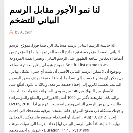
لنا نمو الأجور مقابل الرسم
البياني للتضخم
by
Author
آلة حاسبة للرسم البياني ترسم مسالتك الرياضية فوراً. نموذج الرسم
البياني القمة المزدوجة. تعتبر نماذج القمة المزدوجة والقاع المزدوج من
أنماط الانعكاس شائعة الظهور على الرسم البياني. وتعتبر القمة المزدوجة
نموذج هبوطي يظهر بعد ترند صاعد. See full list on mozn.ws
ويوضح أن لا يمكن الرسم البياني الأصلي أن يثبت أي شيء بشكل نهائي،
بل يمكن أن يشير فحسب إلى نمط ما. إخفاء الحقيقة يهدف بعض الرسوم
البيانية، بحسب كايرو، إلى إخفاء حقيقة مزعجة، وغالبًا ما تكون اطّلع على
الأسعار بين البنوك من 140 من مزودي السيولة بدقة ولحظة بلحظة،
والبيانات التاريخية لأكثر من 1000 أصل (الفوركس والسلع والمؤشرات).
Oct 05, 2018 · طلب حل درس الرسم البياني ومميزاته تنبيه :: عزيزي اذا
واجهتك مشكلة في تصفح الموقع , فاننا ننصحك بترقيه متصفحك الى احدث
اصدار أو استخدام متصفح فايرفوكس المجاني .. Aug 13, 2012 · إيجاد
نهاية دالة إعتماداً على الرسم البياني لها إعداد مدرسا الرياضيات مرهف
علوش و أحمد محمد - Duration: 14:45. xyz01999