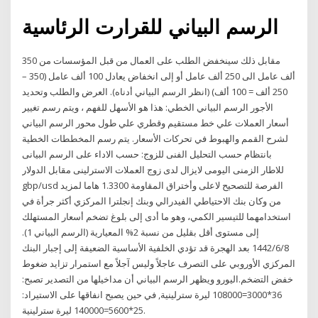
الرسم البياني للقرارت الرئاسية
مقابل ذلك سينخفض الطلب على العمال من قبل المؤسسات من 350
ألف عامل الى 250 ألف عامل أو إلى انخفاض يعادل 100 ألف عامل (350 –
250 ألف = 100 ألف) (انظر الرسم البياني أدناه). العرض والطلب وتحديد
الأجور الرسم البياني الخطي: هذا هو الأسهل للفهم ، ويتم رسم تغيير
أسعار العملات علي خط مستقيم وقطري علي طول محور الرسم البياني
لشرح القمم والهبوط في تحركات الأسعار. يتم رسم المخططات الخطية
بانتظام حسب التحليل الفنى للزوج: حسب الاداء على الرسم البيانى
للاطار الزمنى اليومى لايزال لدى زوج العملات الاسترلينى مقابل الدولار
gbp/usd الفرصة للتصحيح لاعلى وأختراق المقاومة 1.3300 هاما لمزيد
من وكان بنك الاحتياطي الفيدرالي وبنك إنجلترا المركزي أكثر جرأة في
استخدامهما للتيسير الكمي، وهو ما أدى إلى بلوغ تضخم أسعار المستهلك
إلى مستوى أقل بقليل من نسبة 2% المعيارية (الرسم البياني 1).
8‏‏/6‏‏/1442 بعد الهجرة قد تؤدي الخلفية الأساسية الضعيفة إلى إجبار البنك
المركزي الأوروبي على التصرف عاجلاً وليس آجلاً مع استمرار تزايد ضغوط
خفض التضخم.اليورو ويظهر الرسم البياني أن مداخيلها من التصدير تصبح:
36*3000=108000 ليرة سترلينية, في حين يصبح انفاقها على الاستيراد:
25*5600=140000 ليرة سترلينية.